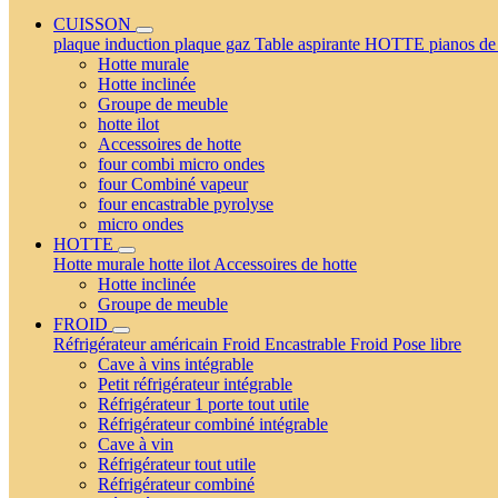
CUISSON
plaque induction
plaque gaz
Table aspirante
HOTTE
pianos de
Hotte murale
Hotte inclinée
Groupe de meuble
hotte ilot
Accessoires de hotte
four combi micro ondes
four Combiné vapeur
four encastrable pyrolyse
micro ondes
HOTTE
Hotte murale
hotte ilot
Accessoires de hotte
Hotte inclinée
Groupe de meuble
FROID
Réfrigérateur américain
Froid Encastrable
Froid Pose libre
Cave à vins intégrable
Petit réfrigérateur intégrable
Réfrigérateur 1 porte tout utile
Réfrigérateur combiné intégrable
Cave à vin
Réfrigérateur tout utile
Réfrigérateur combiné