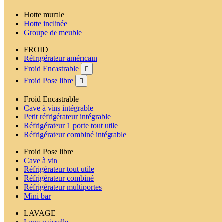
Hotte murale
Hotte inclinée
Groupe de meuble
FROID
Réfrigérateur américain
Froid Encastrable

Froid Pose libre

Froid Encastrable
Cave à vins intégrable
Petit réfrigérateur intégrable
Réfrigérateur 1 porte tout utile
Réfrigérateur combiné intégrable
Froid Pose libre
Cave à vin
Réfrigérateur tout utile
Réfrigérateur combiné
Réfrigérateur multiportes
Mini bar
LAVAGE
Lave-vaisselle