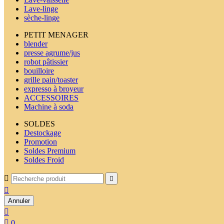
Lave-linge
sèche-linge
PETIT MENAGER
blender
presse agrume/jus
robot pâtissier
bouilloire
grille pain/toaster
expresso à broyeur
ACCESSOIRES
Machine à soda
SOLDES
Destockage
Promotion
Soldes Premium
Soldes Froid



Annuler


0