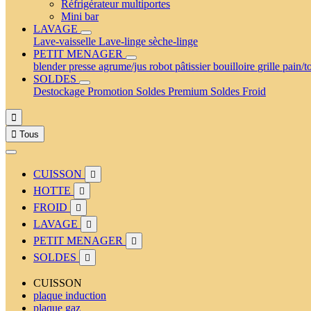
Réfrigérateur multiportes
Mini bar
LAVAGE
Lave-vaisselle
Lave-linge
sèche-linge
PETIT MENAGER
blender
presse agrume/jus
robot pâtissier
bouilloire
grille pain/t
SOLDES
Destockage
Promotion
Soldes Premium
Soldes Froid


Tous
CUISSON

HOTTE

FROID

LAVAGE

PETIT MENAGER

SOLDES

CUISSON
plaque induction
plaque gaz