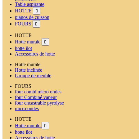
Table aspirante
HOTTE

pianos de cuisson
FOURS

HOTTE
Hotte murale

hotte ilot
Accessoires de hotte
Hotte murale
Hotte inclinée
Groupe de meuble
FOURS
four combi micro ondes
four Combiné vapeur
four encastrable pyrolyse
micro ondes
HOTTE
Hotte murale

hotte ilot
Accessoires de hotte