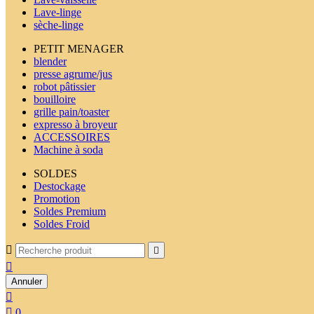
Lave-linge
sèche-linge
PETIT MENAGER
blender
presse agrume/jus
robot pâtissier
bouilloire
grille pain/toaster
expresso à broyeur
ACCESSOIRES
Machine à soda
SOLDES
Destockage
Promotion
Soldes Premium
Soldes Froid



Annuler


0