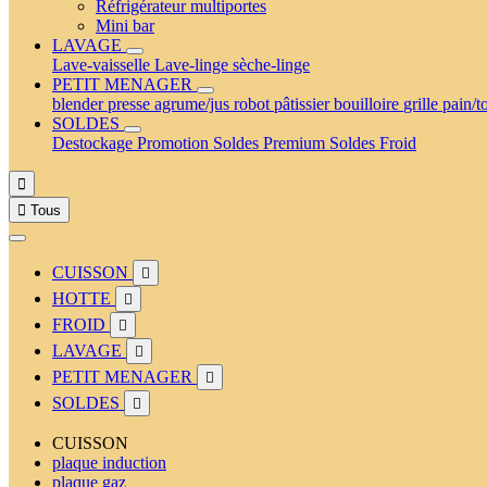
Réfrigérateur multiportes
Mini bar
LAVAGE
Lave-vaisselle
Lave-linge
sèche-linge
PETIT MENAGER
blender
presse agrume/jus
robot pâtissier
bouilloire
grille pain/t
SOLDES
Destockage
Promotion
Soldes Premium
Soldes Froid


Tous
CUISSON

HOTTE

FROID

LAVAGE

PETIT MENAGER

SOLDES

CUISSON
plaque induction
plaque gaz