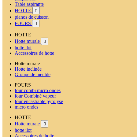
Table aspirante
HOTTE

pianos de cuisson
FOURS

HOTTE
Hotte murale

hotte ilot
Accessoires de hotte
Hotte murale
Hotte inclinée
Groupe de meuble
FOURS
four combi micro ondes
four Combiné vapeur
four encastrable pyrolyse
micro ondes
HOTTE
Hotte murale

hotte ilot
Accessoires de hotte