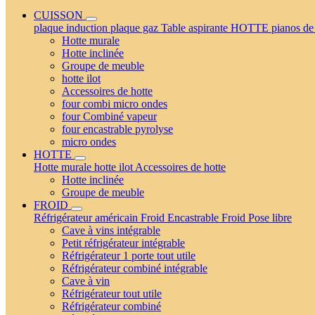
CUISSON
plaque induction
plaque gaz
Table aspirante
HOTTE
pianos de
Hotte murale
Hotte inclinée
Groupe de meuble
hotte ilot
Accessoires de hotte
four combi micro ondes
four Combiné vapeur
four encastrable pyrolyse
micro ondes
HOTTE
Hotte murale
hotte ilot
Accessoires de hotte
Hotte inclinée
Groupe de meuble
FROID
Réfrigérateur américain
Froid Encastrable
Froid Pose libre
Cave à vins intégrable
Petit réfrigérateur intégrable
Réfrigérateur 1 porte tout utile
Réfrigérateur combiné intégrable
Cave à vin
Réfrigérateur tout utile
Réfrigérateur combiné