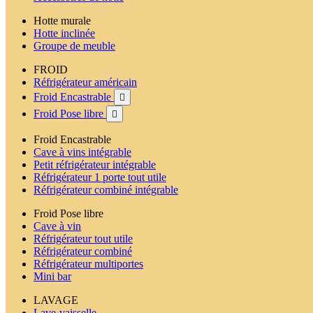
Hotte murale
Hotte inclinée
Groupe de meuble
FROID
Réfrigérateur américain
Froid Encastrable

Froid Pose libre

Froid Encastrable
Cave à vins intégrable
Petit réfrigérateur intégrable
Réfrigérateur 1 porte tout utile
Réfrigérateur combiné intégrable
Froid Pose libre
Cave à vin
Réfrigérateur tout utile
Réfrigérateur combiné
Réfrigérateur multiportes
Mini bar
LAVAGE
Lave-vaisselle