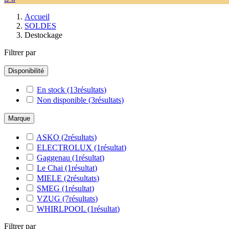
Accueil
SOLDES
Destockage
Filtrer par
Disponibilité
En stock
(13
résultats
)
Non disponible
(3
résultats
)
Marque
ASKO
(2
résultats
)
ELECTROLUX
(1
résultat
)
Gaggenau
(1
résultat
)
Le Chai
(1
résultat
)
MIELE
(2
résultats
)
SMEG
(1
résultat
)
VZUG
(7
résultats
)
WHIRLPOOL
(1
résultat
)
Filtrer par