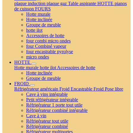
plaque induction
plaque gaz
Table aspirante
HOTTE
pianos
de cuisson
FOURS
Hotte murale
Hotte inclinée
Groupe de meuble
hotte ilot
Accessoires de hotte
four combi micro ondes
four Combiné vapeur
four encastrable pyrolyse
micro ondes
HOTTE
Hotte murale
hotte ilot
Accessoires de hotte
Hotte inclinée
Groupe de meuble
FROID
Réfrigérateur américain
Froid Encastrable
Froid Pose libre
Cave à vins intégrable
Petit réfrigérateur intégrable
Réfrigérateur 1 porte tout utile
Réfrigérateur combiné intégrable
Cave à vin
Réfrigérateur tout utile
Réfrigérateur combiné
Réfrigérateur multiportes