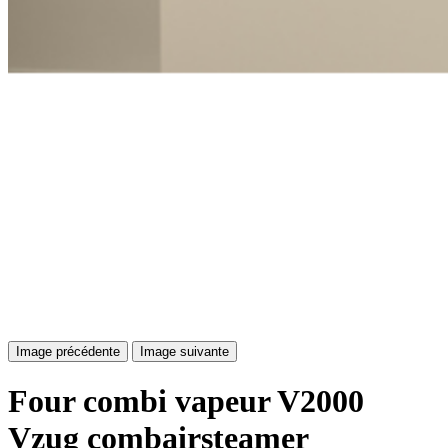
Image précédente
Image suivante
Four combi vapeur V2000
Vzug combairsteamer