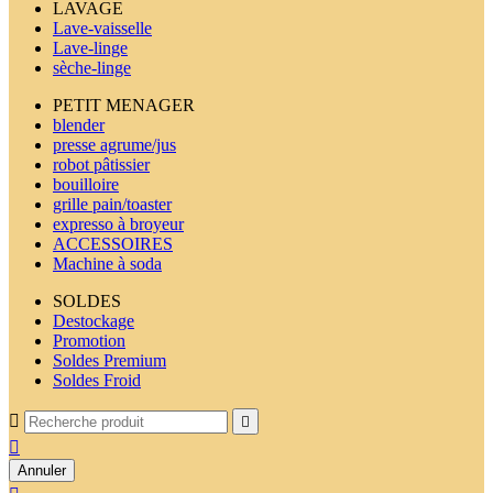
LAVAGE
Lave-vaisselle
Lave-linge
sèche-linge
PETIT MENAGER
blender
presse agrume/jus
robot pâtissier
bouilloire
grille pain/toaster
expresso à broyeur
ACCESSOIRES
Machine à soda
SOLDES
Destockage
Promotion
Soldes Premium
Soldes Froid



Annuler