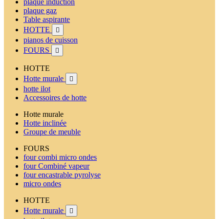
plaque induction
plaque gaz
Table aspirante
HOTTE

pianos de cuisson
FOURS

HOTTE
Hotte murale

hotte ilot
Accessoires de hotte
Hotte murale
Hotte inclinée
Groupe de meuble
FOURS
four combi micro ondes
four Combiné vapeur
four encastrable pyrolyse
micro ondes
HOTTE
Hotte murale
