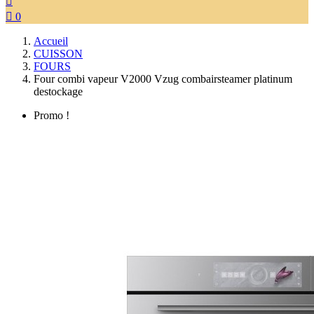


0
Accueil
CUISSON
FOURS
Four combi vapeur V2000 Vzug combairsteamer platinum
destockage
Promo !