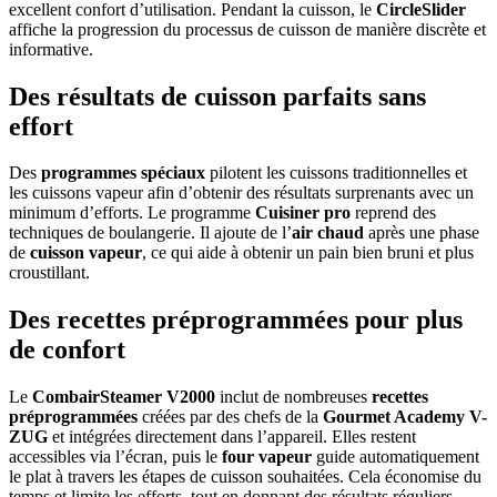
excellent confort d’utilisation. Pendant la cuisson, le
CircleSlider
affiche la progression du processus de cuisson de manière discrète et
informative.
Des résultats de cuisson parfaits sans
effort
Des
programmes spéciaux
pilotent les cuissons traditionnelles et
les cuissons vapeur afin d’obtenir des résultats surprenants avec un
minimum d’efforts. Le programme
Cuisiner pro
reprend des
techniques de boulangerie. Il ajoute de l’
air chaud
après une phase
de
cuisson vapeur
, ce qui aide à obtenir un pain bien bruni et plus
croustillant.
Des recettes préprogrammées pour plus
de confort
Le
CombairSteamer V2000
inclut de nombreuses
recettes
préprogrammées
créées par des chefs de la
Gourmet Academy V-
ZUG
et intégrées directement dans l’appareil. Elles restent
accessibles via l’écran, puis le
four vapeur
guide automatiquement
le plat à travers les étapes de cuisson souhaitées. Cela économise du
temps et limite les efforts, tout en donnant des résultats réguliers.