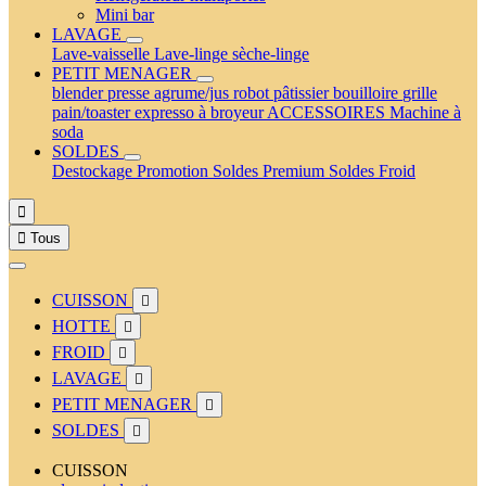
Mini bar
LAVAGE
Lave-vaisselle
Lave-linge
sèche-linge
PETIT MENAGER
blender
presse agrume/jus
robot pâtissier
bouilloire
grille
pain/toaster
expresso à broyeur
ACCESSOIRES
Machine à
soda
SOLDES
Destockage
Promotion
Soldes Premium
Soldes Froid


Tous
CUISSON

HOTTE

FROID

LAVAGE

PETIT MENAGER

SOLDES

CUISSON