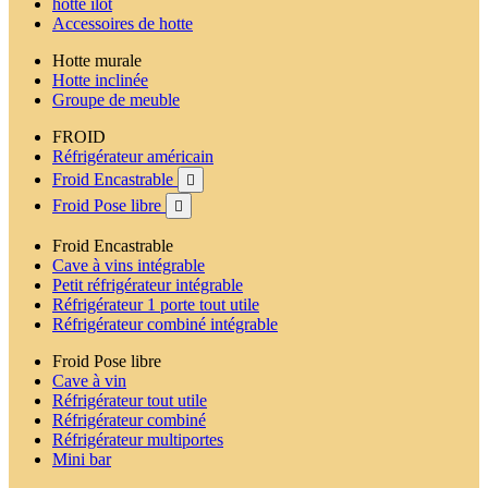
hotte ilot
Accessoires de hotte
Hotte murale
Hotte inclinée
Groupe de meuble
FROID
Réfrigérateur américain
Froid Encastrable

Froid Pose libre

Froid Encastrable
Cave à vins intégrable
Petit réfrigérateur intégrable
Réfrigérateur 1 porte tout utile
Réfrigérateur combiné intégrable
Froid Pose libre
Cave à vin
Réfrigérateur tout utile
Réfrigérateur combiné
Réfrigérateur multiportes
Mini bar