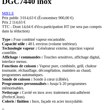
DGC7440 inox
MIELE
Prix public
3 014,63 €
(Économisez 900,00 €)
Prix
2 114,63 €
TTC
-
Dont 14,64 € d'éco-participation HT (ne sera pas compris
dans la réduction)
Type :
Four combiné vapeur encastrable.
Capacité utile :
48 L environ (volume intérieur).
Technologie vapeur :
Générateur externe, injection vapeur
contrôlée.
Affichage / commandes :
Touches sensitives, affichage digital,
interface menus.
Fonctions de cuisson :
Vapeur pure, combinée, grill, chaleur
tournante, réchauffage, décongélation, maintien au chaud,
programmes automatiques.
Sonde de cuisson :
Sonde à cœur (câblée).
Programmes personnalisés :
Jusqu’à 20 programmes
mémorisables.
Nettoyage :
Cavité en inox avec traitement anti‑adhérent
(PerfectClean).
Coloris / finition :
Inox, façade en acier inoxydable.