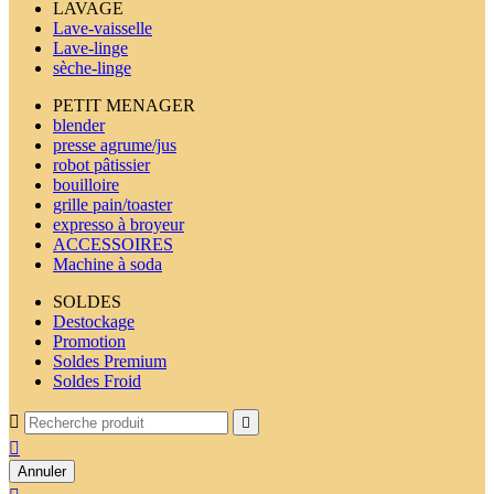
LAVAGE
Lave-vaisselle
Lave-linge
sèche-linge
PETIT MENAGER
blender
presse agrume/jus
robot pâtissier
bouilloire
grille pain/toaster
expresso à broyeur
ACCESSOIRES
Machine à soda
SOLDES
Destockage
Promotion
Soldes Premium
Soldes Froid



Annuler