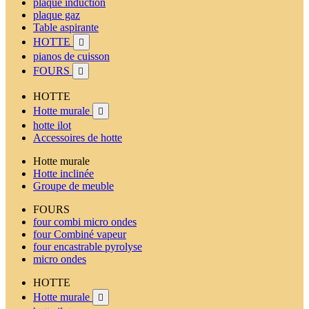
plaque induction
plaque gaz
Table aspirante
HOTTE

pianos de cuisson
FOURS

HOTTE
Hotte murale

hotte ilot
Accessoires de hotte
Hotte murale
Hotte inclinée
Groupe de meuble
FOURS
four combi micro ondes
four Combiné vapeur
four encastrable pyrolyse
micro ondes
HOTTE
Hotte murale
