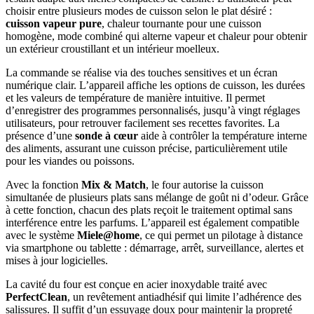
choisir entre plusieurs modes de cuisson selon le plat désiré :
cuisson vapeur pure
, chaleur tournante pour une cuisson
homogène, mode combiné qui alterne vapeur et chaleur pour obtenir
un extérieur croustillant et un intérieur moelleux.
La commande se réalise via des touches sensitives et un écran
numérique clair. L’appareil affiche les options de cuisson, les durées
et les valeurs de température de manière intuitive. Il permet
d’enregistrer des programmes personnalisés, jusqu’à vingt réglages
utilisateurs, pour retrouver facilement ses recettes favorites. La
présence d’une
sonde à cœur
aide à contrôler la température interne
des aliments, assurant une cuisson précise, particulièrement utile
pour les viandes ou poissons.
Avec la fonction
Mix & Match
, le four autorise la cuisson
simultanée de plusieurs plats sans mélange de goût ni d’odeur. Grâce
à cette fonction, chacun des plats reçoit le traitement optimal sans
interférence entre les parfums. L’appareil est également compatible
avec le système
Miele@home
, ce qui permet un pilotage à distance
via smartphone ou tablette : démarrage, arrêt, surveillance, alertes et
mises à jour logicielles.
La cavité du four est conçue en acier inoxydable traité avec
PerfectClean
, un revêtement antiadhésif qui limite l’adhérence des
salissures. Il suffit d’un essuyage doux pour maintenir la propreté