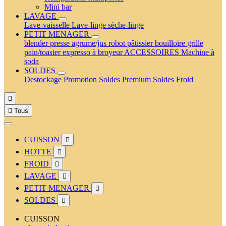
Mini bar
LAVAGE
Lave-vaisselle
Lave-linge
sèche-linge
PETIT MENAGER
blender
presse agrume/jus
robot pâtissier
bouilloire
grille
pain/toaster
expresso à broyeur
ACCESSOIRES
Machine à
soda
SOLDES
Destockage
Promotion
Soldes Premium
Soldes Froid


Tous
CUISSON

HOTTE

FROID

LAVAGE

PETIT MENAGER

SOLDES

CUISSON