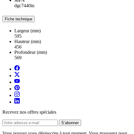
MPN
dgc7440in
Fiche technique
Largeur (mm)
595
Hauteur (mm)
456
Profondeur (mm)
569
Recevez nos offres spéciales
Vous pouvez vous désinscrire à tout moment. Vous trouverez pour