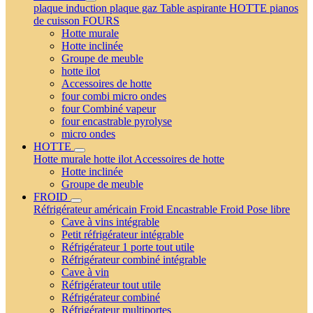
plaque induction
plaque gaz
Table aspirante
HOTTE
pianos
de cuisson
FOURS
Hotte murale
Hotte inclinée
Groupe de meuble
hotte ilot
Accessoires de hotte
four combi micro ondes
four Combiné vapeur
four encastrable pyrolyse
micro ondes
HOTTE
Hotte murale
hotte ilot
Accessoires de hotte
Hotte inclinée
Groupe de meuble
FROID
Réfrigérateur américain
Froid Encastrable
Froid Pose libre
Cave à vins intégrable
Petit réfrigérateur intégrable
Réfrigérateur 1 porte tout utile
Réfrigérateur combiné intégrable
Cave à vin
Réfrigérateur tout utile
Réfrigérateur combiné
Réfrigérateur multiportes