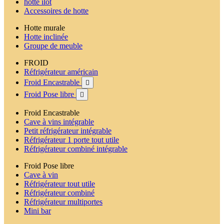
hotte ilot
Accessoires de hotte
Hotte murale
Hotte inclinée
Groupe de meuble
FROID
Réfrigérateur américain
Froid Encastrable

Froid Pose libre

Froid Encastrable
Cave à vins intégrable
Petit réfrigérateur intégrable
Réfrigérateur 1 porte tout utile
Réfrigérateur combiné intégrable
Froid Pose libre
Cave à vin
Réfrigérateur tout utile
Réfrigérateur combiné
Réfrigérateur multiportes
Mini bar