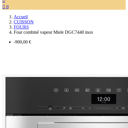


0
Accueil
CUISSON
FOURS
Four combiné vapeur Miele DGC7440 inox
-900,00 €