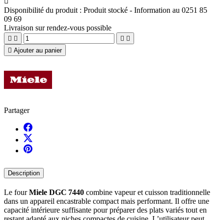

Disponibilité du produit :
Produit stocké - Information au 0251 85
09 69
Livraison sur rendez-vous possible





Ajouter au panier
Partager
Description
Le four
Miele DGC 7440
combine vapeur et cuisson traditionnelle
dans un appareil encastrable compact mais performant. Il offre une
capacité intérieure suffisante pour préparer des plats variés tout en
restant adapté aux niches compactes de cuisine. L’utilisateur peut