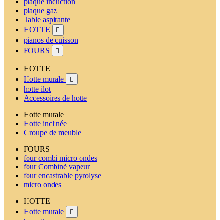
plaque induction
plaque gaz
Table aspirante
HOTTE

pianos de cuisson
FOURS

HOTTE
Hotte murale

hotte ilot
Accessoires de hotte
Hotte murale
Hotte inclinée
Groupe de meuble
FOURS
four combi micro ondes
four Combiné vapeur
four encastrable pyrolyse
micro ondes
HOTTE
Hotte murale
