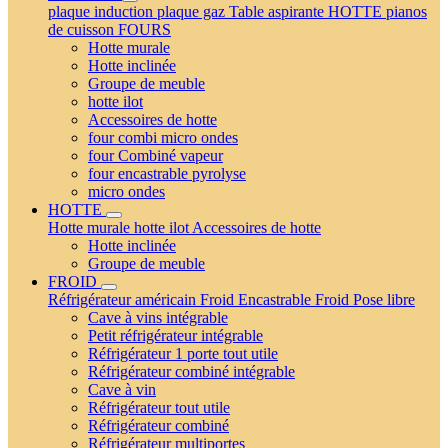
plaque induction
plaque gaz
Table aspirante
HOTTE
pianos
de cuisson
FOURS
Hotte murale
Hotte inclinée
Groupe de meuble
hotte ilot
Accessoires de hotte
four combi micro ondes
four Combiné vapeur
four encastrable pyrolyse
micro ondes
HOTTE
Hotte murale
hotte ilot
Accessoires de hotte
Hotte inclinée
Groupe de meuble
FROID
Réfrigérateur américain
Froid Encastrable
Froid Pose libre
Cave à vins intégrable
Petit réfrigérateur intégrable
Réfrigérateur 1 porte tout utile
Réfrigérateur combiné intégrable
Cave à vin
Réfrigérateur tout utile
Réfrigérateur combiné
Réfrigérateur multiportes