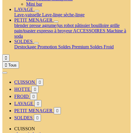
Mini bar
LAVAGE
Lave-vaisselle
Lave-linge
sèche-linge
PETIT MENAGER
blender
presse agrume/jus
robot pâtissier
bouilloire
grille
pain/toaster
expresso à broyeur
ACCESSOIRES
Machine à
soda
SOLDES
Destockage
Promotion
Soldes Premium
Soldes Froid


Tous
CUISSON

HOTTE

FROID

LAVAGE

PETIT MENAGER

SOLDES

CUISSON