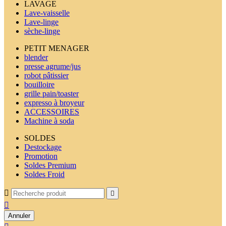
LAVAGE
Lave-vaisselle
Lave-linge
sèche-linge
PETIT MENAGER
blender
presse agrume/jus
robot pâtissier
bouilloire
grille pain/toaster
expresso à broyeur
ACCESSOIRES
Machine à soda
SOLDES
Destockage
Promotion
Soldes Premium
Soldes Froid



Annuler