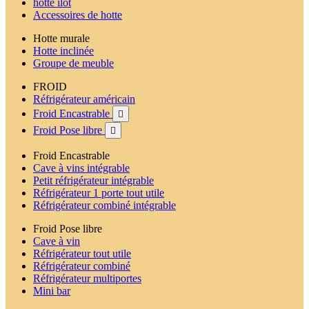
hotte ilot
Accessoires de hotte
Hotte murale
Hotte inclinée
Groupe de meuble
FROID
Réfrigérateur américain
Froid Encastrable

Froid Pose libre

Froid Encastrable
Cave à vins intégrable
Petit réfrigérateur intégrable
Réfrigérateur 1 porte tout utile
Réfrigérateur combiné intégrable
Froid Pose libre
Cave à vin
Réfrigérateur tout utile
Réfrigérateur combiné
Réfrigérateur multiportes
Mini bar