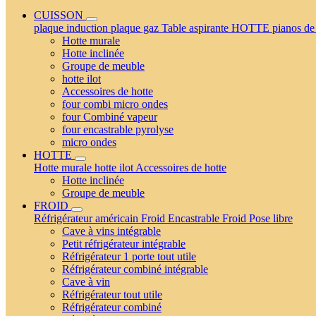
CUISSON
plaque induction
plaque gaz
Table aspirante
HOTTE
pianos de
Hotte murale
Hotte inclinée
Groupe de meuble
hotte ilot
Accessoires de hotte
four combi micro ondes
four Combiné vapeur
four encastrable pyrolyse
micro ondes
HOTTE
Hotte murale
hotte ilot
Accessoires de hotte
Hotte inclinée
Groupe de meuble
FROID
Réfrigérateur américain
Froid Encastrable
Froid Pose libre
Cave à vins intégrable
Petit réfrigérateur intégrable
Réfrigérateur 1 porte tout utile
Réfrigérateur combiné intégrable
Cave à vin
Réfrigérateur tout utile
Réfrigérateur combiné