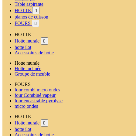
Table aspirante
HOTTE

pianos de cuisson
FOURS

HOTTE
Hotte murale

hotte ilot
Accessoires de hotte
Hotte murale
Hotte inclinée
Groupe de meuble
FOURS
four combi micro ondes
four Combiné vapeur
four encastrable pyrolyse
micro ondes
HOTTE
Hotte murale

hotte ilot
Accessoires de hotte