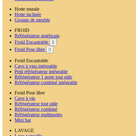
Hotte murale
Hotte inclinée
Groupe de meuble
FROID
Réfrigérateur américain
Froid Encastrable

Froid Pose libre

Froid Encastrable
Cave à vins intégrable
Petit réfrigérateur intégrable
Réfrigérateur 1 porte tout utile
Réfrigérateur combiné intégrable
Froid Pose libre
Cave à vin
Réfrigérateur tout utile
Réfrigérateur combiné
Réfrigérateur multiportes
Mini bar
LAVAGE
Lave-vaisselle