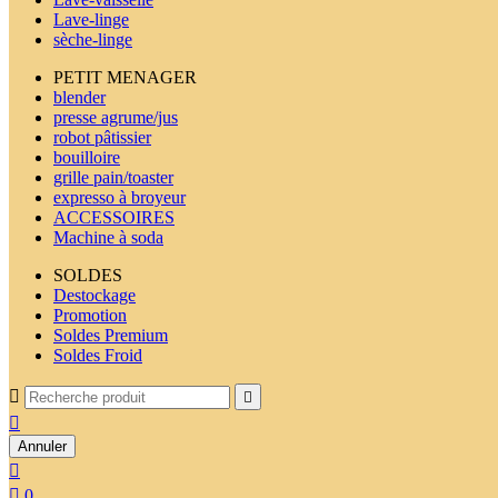
Lave-linge
sèche-linge
PETIT MENAGER
blender
presse agrume/jus
robot pâtissier
bouilloire
grille pain/toaster
expresso à broyeur
ACCESSOIRES
Machine à soda
SOLDES
Destockage
Promotion
Soldes Premium
Soldes Froid



Annuler


0