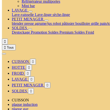
Réfrigérateur multiportes
Mini bar
LAVAGE
Lave-vaisselle
Lave-linge
sèche-linge
PETIT MENAGER
blender
presse agrume/jus
robot pâtissier
bouilloire
grille pain/t
SOLDES
Destockage
Promotion
Soldes Premium
Soldes Froid


Tous
CUISSON

HOTTE

FROID

LAVAGE

PETIT MENAGER

SOLDES

CUISSON
plaque induction
plaque gaz