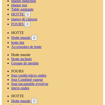
plaque induction
plaque gaz
Table aspirante
HOTTE

pianos de cuisson
FOURS

HOTTE
Hotte murale

hotte ilot
Accessoires de hotte
Hotte murale
Hotte inclinée
Groupe de meuble
FOURS
four combi micro ondes
four Combiné vapeur
four encastrable pyrolyse
micro ondes
HOTTE
Hotte murale
