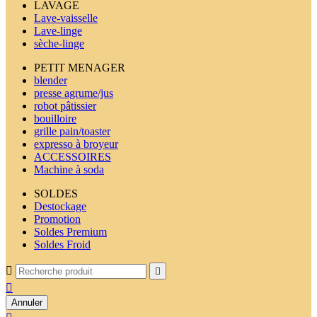
LAVAGE
Lave-vaisselle
Lave-linge
sèche-linge
PETIT MENAGER
blender
presse agrume/jus
robot pâtissier
bouilloire
grille pain/toaster
expresso à broyeur
ACCESSOIRES
Machine à soda
SOLDES
Destockage
Promotion
Soldes Premium
Soldes Froid



Annuler