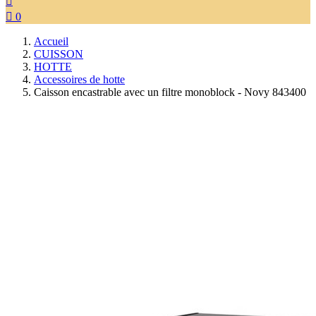


0
Accueil
CUISSON
HOTTE
Accessoires de hotte
Caisson encastrable avec un filtre monoblock - Novy 843400