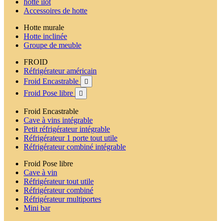
hotte ilot
Accessoires de hotte
Hotte murale
Hotte inclinée
Groupe de meuble
FROID
Réfrigérateur américain
Froid Encastrable

Froid Pose libre

Froid Encastrable
Cave à vins intégrable
Petit réfrigérateur intégrable
Réfrigérateur 1 porte tout utile
Réfrigérateur combiné intégrable
Froid Pose libre
Cave à vin
Réfrigérateur tout utile
Réfrigérateur combiné
Réfrigérateur multiportes
Mini bar