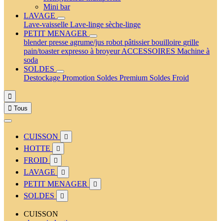
Mini bar
LAVAGE
Lave-vaisselle
Lave-linge
sèche-linge
PETIT MENAGER
blender
presse agrume/jus
robot pâtissier
bouilloire
grille
pain/toaster
expresso à broyeur
ACCESSOIRES
Machine à
soda
SOLDES
Destockage
Promotion
Soldes Premium
Soldes Froid


Tous
CUISSON

HOTTE

FROID

LAVAGE

PETIT MENAGER

SOLDES

CUISSON