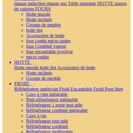
plaque induction
plaque gaz
Table aspirante
HOTTE
pianos
de cuisson
FOURS
Hotte murale
Hotte inclinée
Groupe de meuble
hotte ilot
Accessoires de hotte
four combi micro ondes
four Combiné vapeur
four encastrable pyrolyse
micro ondes
HOTTE
Hotte murale
hotte ilot
Accessoires de hotte
Hotte inclinée
Groupe de meuble
FROID
Réfrigérateur américain
Froid Encastrable
Froid Pose libre
Cave à vins intégrable
Petit réfrigérateur intégrable
Réfrigérateur 1 porte tout utile
Réfrigérateur combiné intégrable
Cave à vin
Réfrigérateur tout utile
Réfrigérateur combiné
Réfrigérateur multiportes