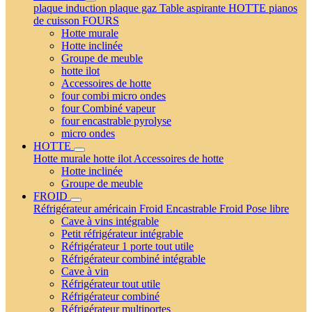
plaque induction
plaque gaz
Table aspirante
HOTTE
pianos
de cuisson
FOURS
Hotte murale
Hotte inclinée
Groupe de meuble
hotte ilot
Accessoires de hotte
four combi micro ondes
four Combiné vapeur
four encastrable pyrolyse
micro ondes
HOTTE
Hotte murale
hotte ilot
Accessoires de hotte
Hotte inclinée
Groupe de meuble
FROID
Réfrigérateur américain
Froid Encastrable
Froid Pose libre
Cave à vins intégrable
Petit réfrigérateur intégrable
Réfrigérateur 1 porte tout utile
Réfrigérateur combiné intégrable
Cave à vin
Réfrigérateur tout utile
Réfrigérateur combiné
Réfrigérateur multiportes