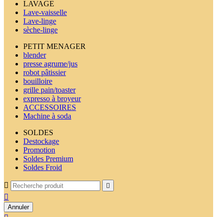
LAVAGE
Lave-vaisselle
Lave-linge
sèche-linge
PETIT MENAGER
blender
presse agrume/jus
robot pâtissier
bouilloire
grille pain/toaster
expresso à broyeur
ACCESSOIRES
Machine à soda
SOLDES
Destockage
Promotion
Soldes Premium
Soldes Froid



Annuler