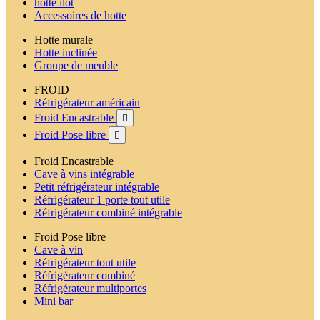
hotte ilot
Accessoires de hotte
Hotte murale
Hotte inclinée
Groupe de meuble
FROID
Réfrigérateur américain
Froid Encastrable

Froid Pose libre

Froid Encastrable
Cave à vins intégrable
Petit réfrigérateur intégrable
Réfrigérateur 1 porte tout utile
Réfrigérateur combiné intégrable
Froid Pose libre
Cave à vin
Réfrigérateur tout utile
Réfrigérateur combiné
Réfrigérateur multiportes
Mini bar