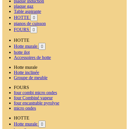
plaque induction
plaque gaz
Table aspirante
HOTTE

pianos de cuisson
FOURS

HOTTE
Hotte murale

hotte ilot
Accessoires de hotte
Hotte murale
Hotte inclinée
Groupe de meuble
FOURS
four combi micro ondes
four Combiné vapeur
four encastrable pyrolyse
micro ondes
HOTTE
Hotte murale
