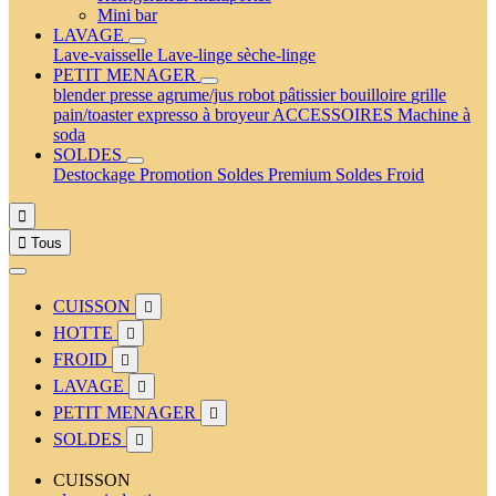
Mini bar
LAVAGE
Lave-vaisselle
Lave-linge
sèche-linge
PETIT MENAGER
blender
presse agrume/jus
robot pâtissier
bouilloire
grille
pain/toaster
expresso à broyeur
ACCESSOIRES
Machine à
soda
SOLDES
Destockage
Promotion
Soldes Premium
Soldes Froid


Tous
CUISSON

HOTTE

FROID

LAVAGE

PETIT MENAGER

SOLDES

CUISSON