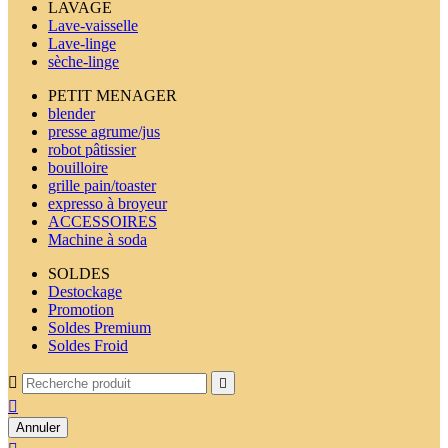
LAVAGE
Lave-vaisselle
Lave-linge
sèche-linge
PETIT MENAGER
blender
presse agrume/jus
robot pâtissier
bouilloire
grille pain/toaster
expresso à broyeur
ACCESSOIRES
Machine à soda
SOLDES
Destockage
Promotion
Soldes Premium
Soldes Froid



Annuler