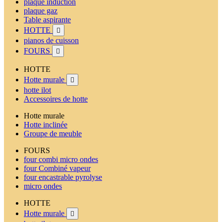
plaque induction
plaque gaz
Table aspirante
HOTTE

pianos de cuisson
FOURS

HOTTE
Hotte murale

hotte ilot
Accessoires de hotte
Hotte murale
Hotte inclinée
Groupe de meuble
FOURS
four combi micro ondes
four Combiné vapeur
four encastrable pyrolyse
micro ondes
HOTTE
Hotte murale
