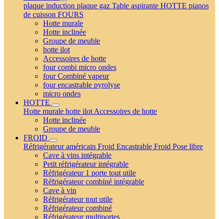
plaque induction
plaque gaz
Table aspirante
HOTTE
pianos
de cuisson
FOURS
Hotte murale
Hotte inclinée
Groupe de meuble
hotte ilot
Accessoires de hotte
four combi micro ondes
four Combiné vapeur
four encastrable pyrolyse
micro ondes
HOTTE
Hotte murale
hotte ilot
Accessoires de hotte
Hotte inclinée
Groupe de meuble
FROID
Réfrigérateur américain
Froid Encastrable
Froid Pose libre
Cave à vins intégrable
Petit réfrigérateur intégrable
Réfrigérateur 1 porte tout utile
Réfrigérateur combiné intégrable
Cave à vin
Réfrigérateur tout utile
Réfrigérateur combiné
Réfrigérateur multiportes