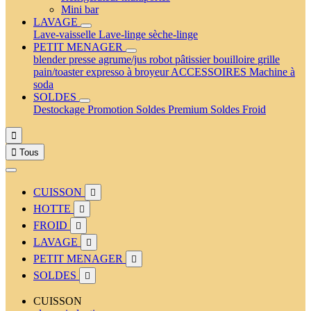
Mini bar
LAVAGE
Lave-vaisselle
Lave-linge
sèche-linge
PETIT MENAGER
blender
presse agrume/jus
robot pâtissier
bouilloire
grille
pain/toaster
expresso à broyeur
ACCESSOIRES
Machine à
soda
SOLDES
Destockage
Promotion
Soldes Premium
Soldes Froid


Tous
CUISSON

HOTTE

FROID

LAVAGE

PETIT MENAGER

SOLDES

CUISSON