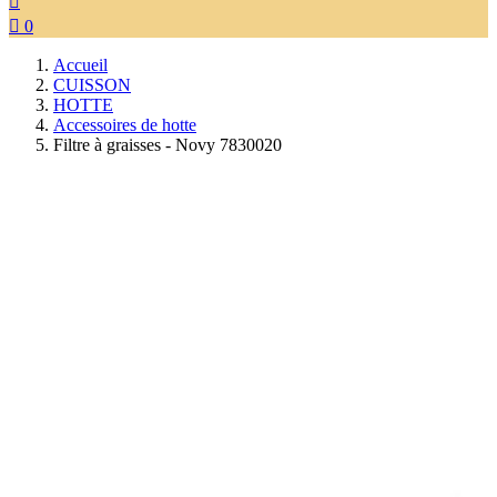


0
Accueil
CUISSON
HOTTE
Accessoires de hotte
Filtre à graisses - Novy 7830020