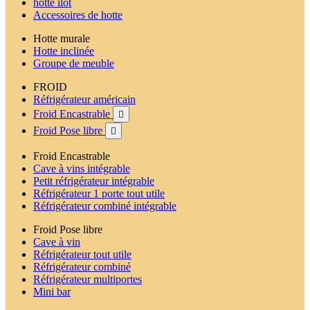
hotte ilot
Accessoires de hotte
Hotte murale
Hotte inclinée
Groupe de meuble
FROID
Réfrigérateur américain
Froid Encastrable

Froid Pose libre

Froid Encastrable
Cave à vins intégrable
Petit réfrigérateur intégrable
Réfrigérateur 1 porte tout utile
Réfrigérateur combiné intégrable
Froid Pose libre
Cave à vin
Réfrigérateur tout utile
Réfrigérateur combiné
Réfrigérateur multiportes
Mini bar