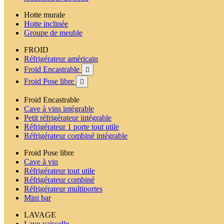
Hotte murale
Hotte inclinée
Groupe de meuble
FROID
Réfrigérateur américain
Froid Encastrable

Froid Pose libre

Froid Encastrable
Cave à vins intégrable
Petit réfrigérateur intégrable
Réfrigérateur 1 porte tout utile
Réfrigérateur combiné intégrable
Froid Pose libre
Cave à vin
Réfrigérateur tout utile
Réfrigérateur combiné
Réfrigérateur multiportes
Mini bar
LAVAGE
Lave-vaisselle