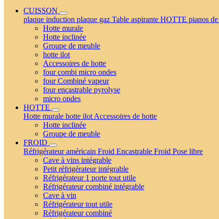
CUISSON
plaque induction
plaque gaz
Table aspirante
HOTTE
pianos de
Hotte murale
Hotte inclinée
Groupe de meuble
hotte ilot
Accessoires de hotte
four combi micro ondes
four Combiné vapeur
four encastrable pyrolyse
micro ondes
HOTTE
Hotte murale
hotte ilot
Accessoires de hotte
Hotte inclinée
Groupe de meuble
FROID
Réfrigérateur américain
Froid Encastrable
Froid Pose libre
Cave à vins intégrable
Petit réfrigérateur intégrable
Réfrigérateur 1 porte tout utile
Réfrigérateur combiné intégrable
Cave à vin
Réfrigérateur tout utile
Réfrigérateur combiné