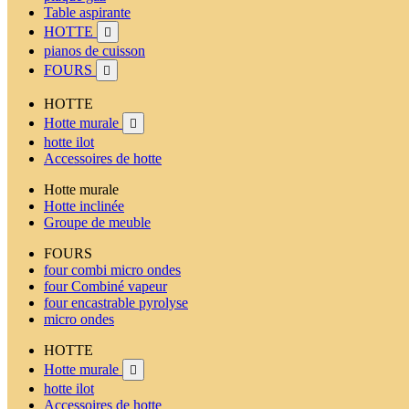
Table aspirante
HOTTE

pianos de cuisson
FOURS

HOTTE
Hotte murale

hotte ilot
Accessoires de hotte
Hotte murale
Hotte inclinée
Groupe de meuble
FOURS
four combi micro ondes
four Combiné vapeur
four encastrable pyrolyse
micro ondes
HOTTE
Hotte murale

hotte ilot
Accessoires de hotte