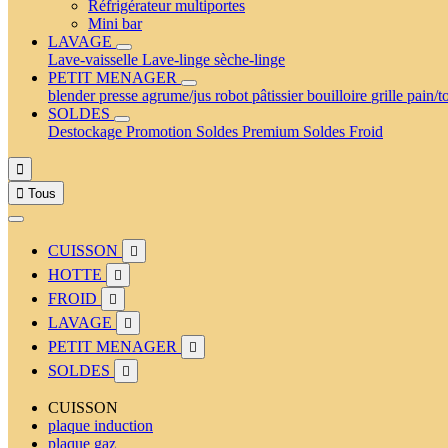
Réfrigérateur multiportes
Mini bar
LAVAGE
Lave-vaisselle
Lave-linge
sèche-linge
PETIT MENAGER
blender
presse agrume/jus
robot pâtissier
bouilloire
grille pain/t
SOLDES
Destockage
Promotion
Soldes Premium
Soldes Froid


Tous
CUISSON

HOTTE

FROID

LAVAGE

PETIT MENAGER

SOLDES

CUISSON
plaque induction
plaque gaz