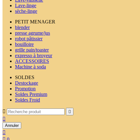
Lave-linge
sèche-linge
PETIT MENAGER
blender
presse agrume/jus
robot pâtissier
bouilloire
grille pain/toaster
expresso à broyeur
ACCESSOIRES
Machine à soda
SOLDES
Destockage
Promotion
Soldes Premium
Soldes Froid



Annuler


0