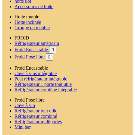
hotte ilot
Accessoires de hotte
Hotte murale
Hotte inclinée
Groupe de meuble
FROID
Réfrigérateur américain
Froid Encastrable

Froid Pose libre

Froid Encastrable
Cave à vins intégrable
Petit réfrigérateur intégrable
Réfrigérateur 1 porte tout utile
Réfrigérateur combiné intégrable
Froid Pose libre
Cave à vin
Réfrigérateur tout utile
Réfrigérateur combiné
Réfrigérateur multiportes
Mini bar