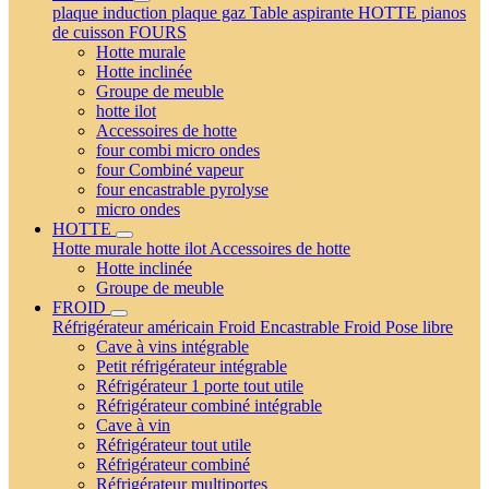
plaque induction
plaque gaz
Table aspirante
HOTTE
pianos
de cuisson
FOURS
Hotte murale
Hotte inclinée
Groupe de meuble
hotte ilot
Accessoires de hotte
four combi micro ondes
four Combiné vapeur
four encastrable pyrolyse
micro ondes
HOTTE
Hotte murale
hotte ilot
Accessoires de hotte
Hotte inclinée
Groupe de meuble
FROID
Réfrigérateur américain
Froid Encastrable
Froid Pose libre
Cave à vins intégrable
Petit réfrigérateur intégrable
Réfrigérateur 1 porte tout utile
Réfrigérateur combiné intégrable
Cave à vin
Réfrigérateur tout utile
Réfrigérateur combiné
Réfrigérateur multiportes