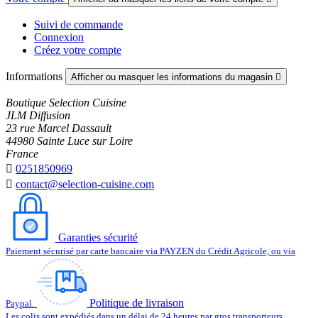
Suivi de commande
Connexion
Créez votre compte
Informations
Afficher ou masquer les informations du magasin

Boutique Selection Cuisine
JLM Diffusion
23 rue Marcel Dassault
44980 Sainte Luce sur Loire
France

0251850969

contact@selection-cuisine.com
Garanties sécurité
Paiement sécurisé par carte bancaire via PAYZEN du Crédit Agricole, ou via
Politique de livraison
Paypal.
Les colis sont expédiés dans un délai de 24 heures par gros transporteurs