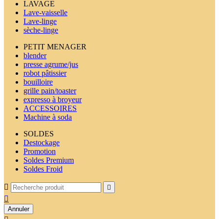
LAVAGE
Lave-vaisselle
Lave-linge
sèche-linge
PETIT MENAGER
blender
presse agrume/jus
robot pâtissier
bouilloire
grille pain/toaster
expresso à broyeur
ACCESSOIRES
Machine à soda
SOLDES
Destockage
Promotion
Soldes Premium
Soldes Froid



Annuler