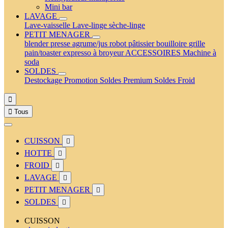
Mini bar
LAVAGE
Lave-vaisselle
Lave-linge
sèche-linge
PETIT MENAGER
blender
presse agrume/jus
robot pâtissier
bouilloire
grille
pain/toaster
expresso à broyeur
ACCESSOIRES
Machine à
soda
SOLDES
Destockage
Promotion
Soldes Premium
Soldes Froid


Tous
CUISSON

HOTTE

FROID

LAVAGE

PETIT MENAGER

SOLDES

CUISSON