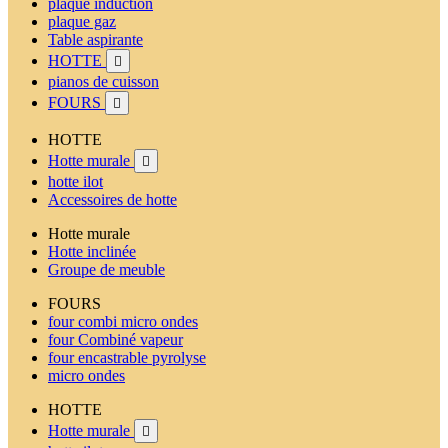
plaque induction
plaque gaz
Table aspirante
HOTTE

pianos de cuisson
FOURS

HOTTE
Hotte murale

hotte ilot
Accessoires de hotte
Hotte murale
Hotte inclinée
Groupe de meuble
FOURS
four combi micro ondes
four Combiné vapeur
four encastrable pyrolyse
micro ondes
HOTTE
Hotte murale
