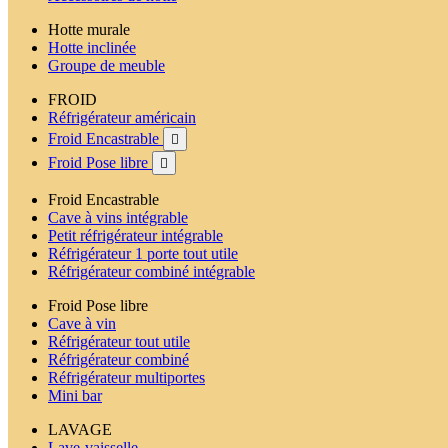
Hotte murale
Hotte inclinée
Groupe de meuble
FROID
Réfrigérateur américain
Froid Encastrable

Froid Pose libre

Froid Encastrable
Cave à vins intégrable
Petit réfrigérateur intégrable
Réfrigérateur 1 porte tout utile
Réfrigérateur combiné intégrable
Froid Pose libre
Cave à vin
Réfrigérateur tout utile
Réfrigérateur combiné
Réfrigérateur multiportes
Mini bar
LAVAGE
Lave-vaisselle