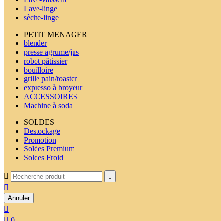
Lave-linge
sèche-linge
PETIT MENAGER
blender
presse agrume/jus
robot pâtissier
bouilloire
grille pain/toaster
expresso à broyeur
ACCESSOIRES
Machine à soda
SOLDES
Destockage
Promotion
Soldes Premium
Soldes Froid



Annuler


0