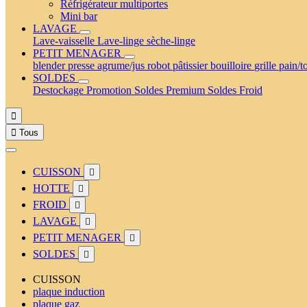
Réfrigérateur multiportes
Mini bar
LAVAGE
Lave-vaisselle
Lave-linge
sèche-linge
PETIT MENAGER
blender
presse agrume/jus
robot pâtissier
bouilloire
grille pain/t
SOLDES
Destockage
Promotion
Soldes Premium
Soldes Froid


Tous
CUISSON

HOTTE

FROID

LAVAGE

PETIT MENAGER

SOLDES

CUISSON
plaque induction
plaque gaz