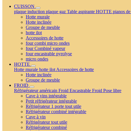
CUISSON
plaque induction
plaque gaz
Table aspirante
HOTTE
pianos de
Hotte murale
Hotte inclinée
Groupe de meuble
hotte ilot
Accessoires de hotte
four combi micro ondes
four Combiné vapeur
four encastrable pyrolyse
micro ondes
HOTTE
Hotte murale
hotte ilot
Accessoires de hotte
Hotte inclinée
Groupe de meuble
FROID
Réfrigérateur américain
Froid Encastrable
Froid Pose libre
Cave à vins intégrable
Petit réfrigérateur intégrable
Réfrigérateur 1 porte tout utile
Réfrigérateur combiné intégrable
Cave à vin
Réfrigérateur tout utile
Réfrigérateur combiné