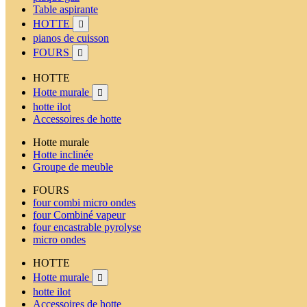
Table aspirante
HOTTE

pianos de cuisson
FOURS

HOTTE
Hotte murale

hotte ilot
Accessoires de hotte
Hotte murale
Hotte inclinée
Groupe de meuble
FOURS
four combi micro ondes
four Combiné vapeur
four encastrable pyrolyse
micro ondes
HOTTE
Hotte murale

hotte ilot
Accessoires de hotte