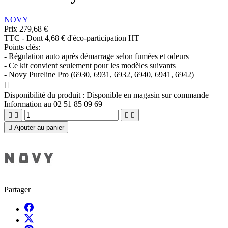
NOVY
Prix
279,68 €
TTC
-
Dont 4,68 € d'éco-participation HT
Points clés:
- Régulation auto après démarrage selon fumées et odeurs
- Ce kit convient seulement pour les modèles suivants
- Novy Pureline Pro (6930, 6931, 6932, 6940, 6941, 6942)

Disponibilité du produit :
Disponible en magasin sur commande
Information au 02 51 85 09 69





Ajouter au panier
Partager