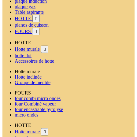
plaque induction
plaque gaz
Table aspirante
HOTTE

pianos de cuisson
FOURS

HOTTE
Hotte murale

hotte ilot
Accessoires de hotte
Hotte murale
Hotte inclinée
Groupe de meuble
FOURS
four combi micro ondes
four Combiné vapeur
four encastrable pyrolyse
micro ondes
HOTTE
Hotte murale
