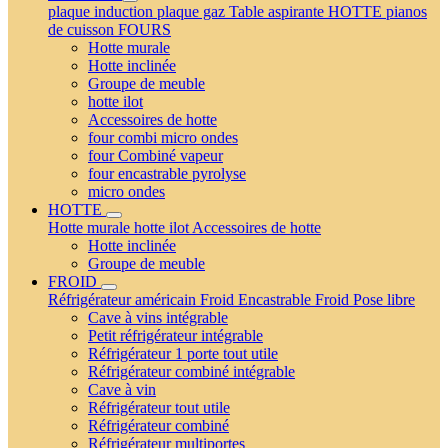
plaque induction
plaque gaz
Table aspirante
HOTTE
pianos
de cuisson
FOURS
Hotte murale
Hotte inclinée
Groupe de meuble
hotte ilot
Accessoires de hotte
four combi micro ondes
four Combiné vapeur
four encastrable pyrolyse
micro ondes
HOTTE
Hotte murale
hotte ilot
Accessoires de hotte
Hotte inclinée
Groupe de meuble
FROID
Réfrigérateur américain
Froid Encastrable
Froid Pose libre
Cave à vins intégrable
Petit réfrigérateur intégrable
Réfrigérateur 1 porte tout utile
Réfrigérateur combiné intégrable
Cave à vin
Réfrigérateur tout utile
Réfrigérateur combiné
Réfrigérateur multiportes