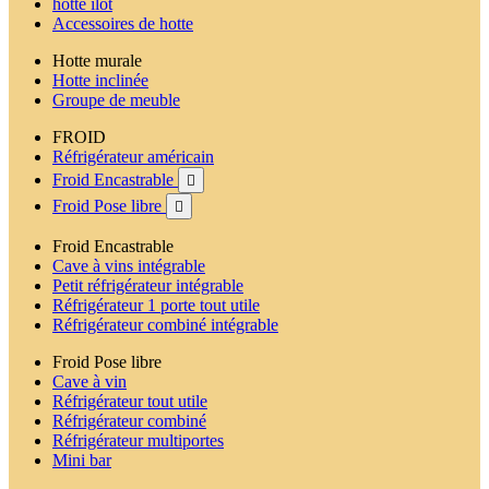
hotte ilot
Accessoires de hotte
Hotte murale
Hotte inclinée
Groupe de meuble
FROID
Réfrigérateur américain
Froid Encastrable

Froid Pose libre

Froid Encastrable
Cave à vins intégrable
Petit réfrigérateur intégrable
Réfrigérateur 1 porte tout utile
Réfrigérateur combiné intégrable
Froid Pose libre
Cave à vin
Réfrigérateur tout utile
Réfrigérateur combiné
Réfrigérateur multiportes
Mini bar