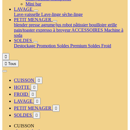
Mini bar
LAVAGE
Lave-vaisselle
Lave-linge
sèche-linge
PETIT MENAGER
blender
presse agrume/jus
robot pâtissier
bouilloire
grille
pain/toaster
expresso à broyeur
ACCESSOIRES
Machine à
soda
SOLDES
Destockage
Promotion
Soldes Premium
Soldes Froid


Tous
CUISSON

HOTTE

FROID

LAVAGE

PETIT MENAGER

SOLDES

CUISSON