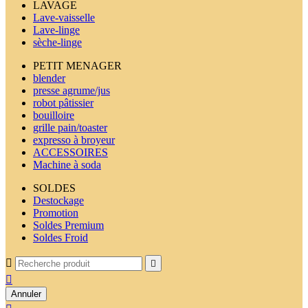
LAVAGE
Lave-vaisselle
Lave-linge
sèche-linge
PETIT MENAGER
blender
presse agrume/jus
robot pâtissier
bouilloire
grille pain/toaster
expresso à broyeur
ACCESSOIRES
Machine à soda
SOLDES
Destockage
Promotion
Soldes Premium
Soldes Froid



Annuler