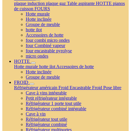
plaque induction
plaque gaz
Table aspirante
HOTTE
pianos
de cuisson
FOURS
Hotte murale
Hotte inclinée
Groupe de meuble
hotte ilot
Accessoires de hotte
four combi micro ondes
four Combiné vapeur
four encastrable pyrolyse
micro ondes
HOTTE
Hotte murale
hotte ilot
Accessoires de hotte
Hotte inclinée
Groupe de meuble
FROID
Réfrigérateur américain
Froid Encastrable
Froid Pose libre
Cave à vins intégrable
Petit réfrigérateur intégrable
Réfrigérateur 1 porte tout utile
Réfrigérateur combiné intégrable
Cave à vin
Réfrigérateur tout utile
Réfrigérateur combiné
Réfrigérateur multiportes