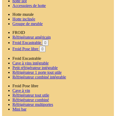
hotte ilot
Accessoires de hotte
Hotte murale
Hotte inclinée
Groupe de meuble
FROID
Réfrigérateur américain
Froid Encastrable

Froid Pose libre

Froid Encastrable
Cave à vins intégrable
Petit réfrigérateur intégrable
Réfrigérateur 1 porte tout utile
Réfrigérateur combiné intégrable
Froid Pose libre
Cave à vin
Réfrigérateur tout utile
Réfrigérateur combiné
Réfrigérateur multiportes
Mini bar