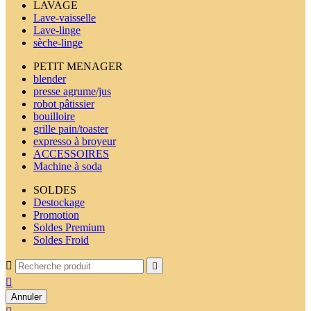
LAVAGE
Lave-vaisselle
Lave-linge
sèche-linge
PETIT MENAGER
blender
presse agrume/jus
robot pâtissier
bouilloire
grille pain/toaster
expresso à broyeur
ACCESSOIRES
Machine à soda
SOLDES
Destockage
Promotion
Soldes Premium
Soldes Froid



Annuler