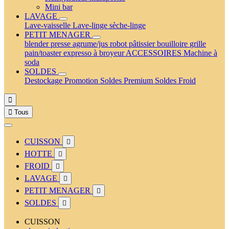
Mini bar
LAVAGE
Lave-vaisselle
Lave-linge
sèche-linge
PETIT MENAGER
blender
presse agrume/jus
robot pâtissier
bouilloire
grille
pain/toaster
expresso à broyeur
ACCESSOIRES
Machine à
soda
SOLDES
Destockage
Promotion
Soldes Premium
Soldes Froid


Tous
CUISSON

HOTTE

FROID

LAVAGE

PETIT MENAGER

SOLDES

CUISSON