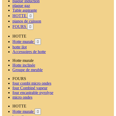
plaque induction
plaque gaz
Table aspirante
HOTTE

pianos de cuisson
FOURS

HOTTE
Hotte murale

hotte ilot
Accessoires de hotte
Hotte murale
Hotte inclinée
Groupe de meuble
FOURS
four combi micro ondes
four Combiné vapeur
four encastrable pyrolyse
micro ondes
HOTTE
Hotte murale
