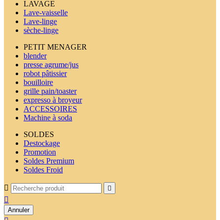
LAVAGE
Lave-vaisselle
Lave-linge
sèche-linge
PETIT MENAGER
blender
presse agrume/jus
robot pâtissier
bouilloire
grille pain/toaster
expresso à broyeur
ACCESSOIRES
Machine à soda
SOLDES
Destockage
Promotion
Soldes Premium
Soldes Froid



Annuler