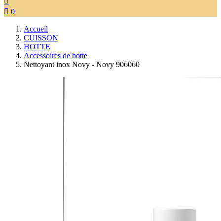


0
Accueil
CUISSON
HOTTE
Accessoires de hotte
Nettoyant inox Novy - Novy 906060