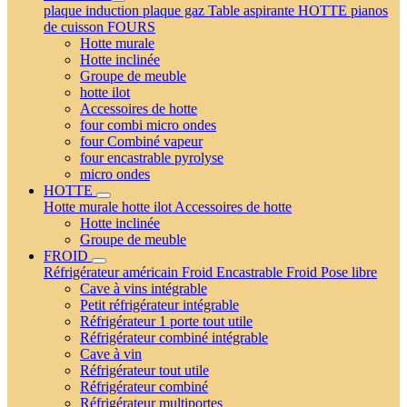
plaque induction
plaque gaz
Table aspirante
HOTTE
pianos
de cuisson
FOURS
Hotte murale
Hotte inclinée
Groupe de meuble
hotte ilot
Accessoires de hotte
four combi micro ondes
four Combiné vapeur
four encastrable pyrolyse
micro ondes
HOTTE
Hotte murale
hotte ilot
Accessoires de hotte
Hotte inclinée
Groupe de meuble
FROID
Réfrigérateur américain
Froid Encastrable
Froid Pose libre
Cave à vins intégrable
Petit réfrigérateur intégrable
Réfrigérateur 1 porte tout utile
Réfrigérateur combiné intégrable
Cave à vin
Réfrigérateur tout utile
Réfrigérateur combiné
Réfrigérateur multiportes