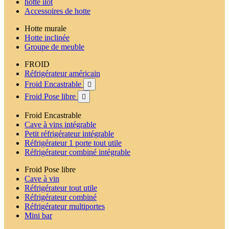
hotte ilot
Accessoires de hotte
Hotte murale
Hotte inclinée
Groupe de meuble
FROID
Réfrigérateur américain
Froid Encastrable

Froid Pose libre

Froid Encastrable
Cave à vins intégrable
Petit réfrigérateur intégrable
Réfrigérateur 1 porte tout utile
Réfrigérateur combiné intégrable
Froid Pose libre
Cave à vin
Réfrigérateur tout utile
Réfrigérateur combiné
Réfrigérateur multiportes
Mini bar