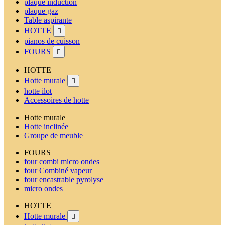
plaque induction
plaque gaz
Table aspirante
HOTTE

pianos de cuisson
FOURS

HOTTE
Hotte murale

hotte ilot
Accessoires de hotte
Hotte murale
Hotte inclinée
Groupe de meuble
FOURS
four combi micro ondes
four Combiné vapeur
four encastrable pyrolyse
micro ondes
HOTTE
Hotte murale
