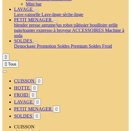
Mini bar
LAVAGE
Lave-vaisselle
Lave-linge
sèche-linge
PETIT MENAGER
blender
presse agrume/jus
robot pâtissier
bouilloire
grille
pain/toaster
expresso à broyeur
ACCESSOIRES
Machine à
soda
SOLDES
Destockage
Promotion
Soldes Premium
Soldes Froid


Tous
CUISSON

HOTTE

FROID

LAVAGE

PETIT MENAGER

SOLDES

CUISSON