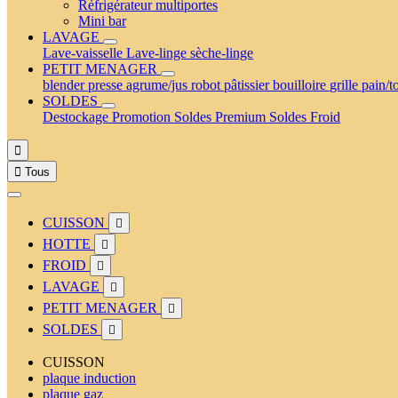
Réfrigérateur multiportes
Mini bar
LAVAGE
Lave-vaisselle
Lave-linge
sèche-linge
PETIT MENAGER
blender
presse agrume/jus
robot pâtissier
bouilloire
grille pain/t
SOLDES
Destockage
Promotion
Soldes Premium
Soldes Froid


Tous
CUISSON

HOTTE

FROID

LAVAGE

PETIT MENAGER

SOLDES

CUISSON
plaque induction
plaque gaz