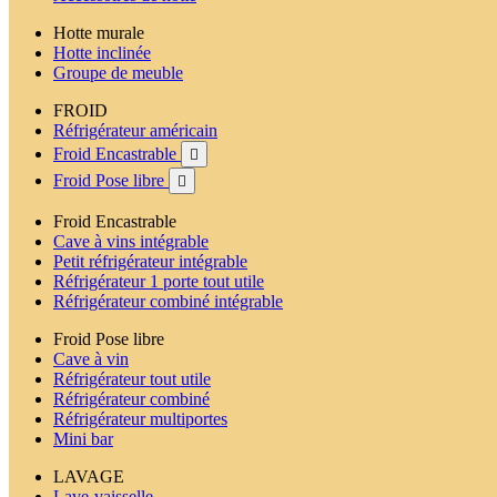
Hotte murale
Hotte inclinée
Groupe de meuble
FROID
Réfrigérateur américain
Froid Encastrable

Froid Pose libre

Froid Encastrable
Cave à vins intégrable
Petit réfrigérateur intégrable
Réfrigérateur 1 porte tout utile
Réfrigérateur combiné intégrable
Froid Pose libre
Cave à vin
Réfrigérateur tout utile
Réfrigérateur combiné
Réfrigérateur multiportes
Mini bar
LAVAGE
Lave-vaisselle