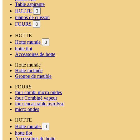
Table aspirante
HOTTE

pianos de cuisson
FOURS

HOTTE
Hotte murale

hotte ilot
Accessoires de hotte
Hotte murale
Hotte inclinée
Groupe de meuble
FOURS
four combi micro ondes
four Combiné vapeur
four encastrable pyrolyse
micro ondes
HOTTE
Hotte murale

hotte ilot
Accessoires de hotte