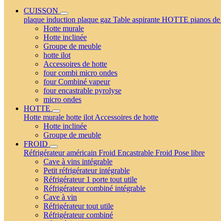
CUISSON
plaque induction
plaque gaz
Table aspirante
HOTTE
pianos de
Hotte murale
Hotte inclinée
Groupe de meuble
hotte ilot
Accessoires de hotte
four combi micro ondes
four Combiné vapeur
four encastrable pyrolyse
micro ondes
HOTTE
Hotte murale
hotte ilot
Accessoires de hotte
Hotte inclinée
Groupe de meuble
FROID
Réfrigérateur américain
Froid Encastrable
Froid Pose libre
Cave à vins intégrable
Petit réfrigérateur intégrable
Réfrigérateur 1 porte tout utile
Réfrigérateur combiné intégrable
Cave à vin
Réfrigérateur tout utile
Réfrigérateur combiné