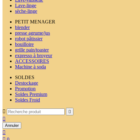
Lave-linge
sèche-linge
PETIT MENAGER
blender
presse agrume/jus
robot pâtissier
bouilloire
grille pain/toaster
expresso à broyeur
ACCESSOIRES
Machine à soda
SOLDES
Destockage
Promotion
Soldes Premium
Soldes Froid



Annuler


0