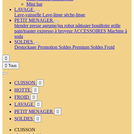
Mini bar
LAVAGE
Lave-vaisselle
Lave-linge
sèche-linge
PETIT MENAGER
blender
presse agrume/jus
robot pâtissier
bouilloire
grille
pain/toaster
expresso à broyeur
ACCESSOIRES
Machine à
soda
SOLDES
Destockage
Promotion
Soldes Premium
Soldes Froid


Tous
CUISSON

HOTTE

FROID

LAVAGE

PETIT MENAGER

SOLDES

CUISSON