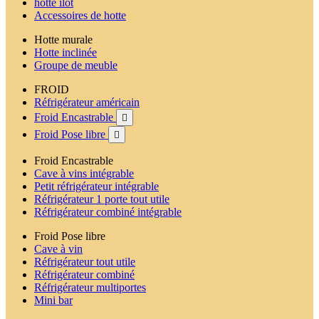
hotte ilot
Accessoires de hotte
Hotte murale
Hotte inclinée
Groupe de meuble
FROID
Réfrigérateur américain
Froid Encastrable

Froid Pose libre

Froid Encastrable
Cave à vins intégrable
Petit réfrigérateur intégrable
Réfrigérateur 1 porte tout utile
Réfrigérateur combiné intégrable
Froid Pose libre
Cave à vin
Réfrigérateur tout utile
Réfrigérateur combiné
Réfrigérateur multiportes
Mini bar