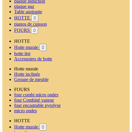
plaque induction
plaque gaz
Table aspirante
HOTTE

pianos de cuisson
FOURS

HOTTE
Hotte murale

hotte ilot
Accessoires de hotte
Hotte murale
Hotte inclinée
Groupe de meuble
FOURS
four combi micro ondes
four Combiné vapeur
four encastrable pyrolyse
micro ondes
HOTTE
Hotte murale
