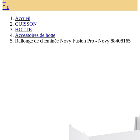


0
Accueil
CUISSON
HOTTE
Accessoires de hotte
Rallonge de cheminée Novy Fusion Pro - Novy 88408165