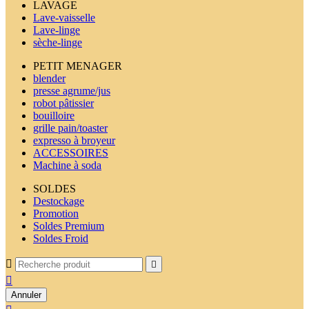
LAVAGE
Lave-vaisselle
Lave-linge
sèche-linge
PETIT MENAGER
blender
presse agrume/jus
robot pâtissier
bouilloire
grille pain/toaster
expresso à broyeur
ACCESSOIRES
Machine à soda
SOLDES
Destockage
Promotion
Soldes Premium
Soldes Froid



Annuler