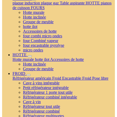
plaque induction
plaque gaz
Table aspirante
HOTTE
pianos
de cuisson
FOURS
Hotte murale
Hotte inclinée
Groupe de meuble
hotte ilot
Accessoires de hotte
four combi micro ondes
four Combiné vapeur
four encastrable pyrolyse
micro ondes
HOTTE
Hotte murale
hotte ilot
Accessoires de hotte
Hotte inclinée
Groupe de meuble
FROID
Réfrigérateur américain
Froid Encastrable
Froid Pose libre
Cave à vins intégrable
Petit réfrigérateur intégrable
Réfrigérateur 1 porte tout utile
Réfrigérateur combiné intégrable
Cave à vin
Réfrigérateur tout utile
Réfrigérateur combiné
Réfrigérateur multiportes