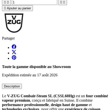





Ajouter au panier
Partager
Toute la gamme disponible au Showroom
Expédition estimée au 17 août 2026
Description
Le
V-ZUG Combair-Steam SL (CSSL60Hg)
est un
four combiné
vapeur premium
, conçu et fabriqué en Suisse. Il combine
performance professionnelle
,
design haut de gamme
et
technologies exclusives
, pour offrir une
expérience de cuisson