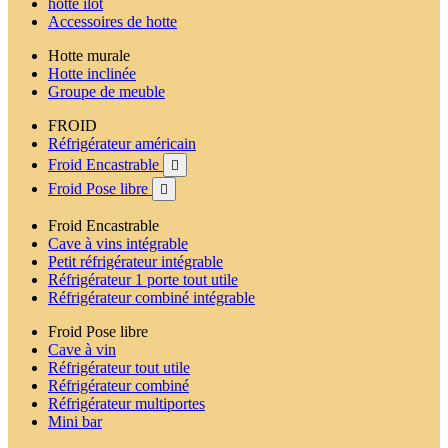
hotte ilot
Accessoires de hotte
Hotte murale
Hotte inclinée
Groupe de meuble
FROID
Réfrigérateur américain
Froid Encastrable

Froid Pose libre

Froid Encastrable
Cave à vins intégrable
Petit réfrigérateur intégrable
Réfrigérateur 1 porte tout utile
Réfrigérateur combiné intégrable
Froid Pose libre
Cave à vin
Réfrigérateur tout utile
Réfrigérateur combiné
Réfrigérateur multiportes
Mini bar