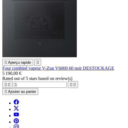

Aperçu rapide

Four combiné vapeur V-Zug V6000 60 noir DESTOCKAGE
5 190,00 €
Rated
out of 5 stars based on
review(s)





Ajouter au panier