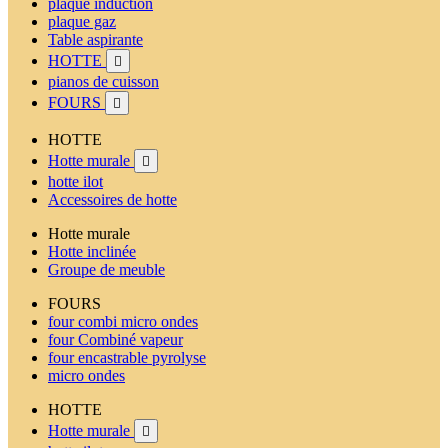
plaque induction
plaque gaz
Table aspirante
HOTTE

pianos de cuisson
FOURS

HOTTE
Hotte murale

hotte ilot
Accessoires de hotte
Hotte murale
Hotte inclinée
Groupe de meuble
FOURS
four combi micro ondes
four Combiné vapeur
four encastrable pyrolyse
micro ondes
HOTTE
Hotte murale
