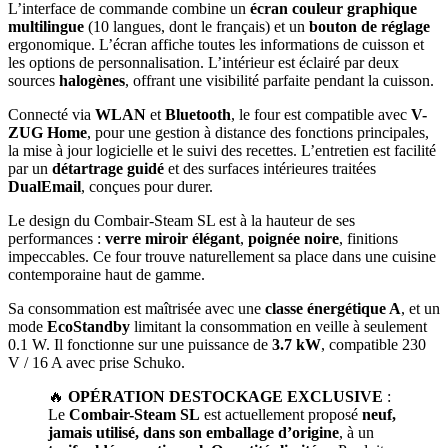
L’interface de commande combine un
écran couleur graphique
multilingue
(10 langues, dont le français) et un
bouton de réglage
ergonomique. L’écran affiche toutes les informations de cuisson et
les options de personnalisation. L’intérieur est éclairé par deux
sources
halogènes
, offrant une visibilité parfaite pendant la cuisson.
Connecté via
WLAN
et
Bluetooth
, le four est compatible avec
V-
ZUG Home
, pour une gestion à distance des fonctions principales,
la mise à jour logicielle et le suivi des recettes. L’entretien est facilité
par un
détartrage guidé
et des surfaces intérieures traitées
DualEmail
, conçues pour durer.
Le design du Combair-Steam SL est à la hauteur de ses
performances :
verre miroir élégant
,
poignée noire
, finitions
impeccables. Ce four trouve naturellement sa place dans une cuisine
contemporaine haut de gamme.
Sa consommation est maîtrisée avec une
classe énergétique A
, et un
mode
EcoStandby
limitant la consommation en veille à seulement
0.1 W. Il fonctionne sur une puissance de
3.7 kW
, compatible 230
V / 16 A avec prise Schuko.
🔥
OPÉRATION DESTOCKAGE EXCLUSIVE
:
Le
Combair-Steam SL
est actuellement proposé
neuf,
jamais utilisé, dans son emballage d’origine
, à un