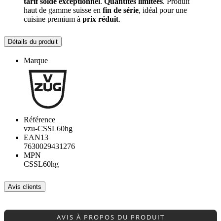
tarif soldé exceptionnel
.
Quantités limitées
. Produit
haut de gamme suisse en
fin de série
, idéal pour une
cuisine premium à
prix réduit
.
Détails du produit
Marque
Référence
vzu-CSSL60hg
EAN13
7630029431276
MPN
CSSL60hg
Avis clients
AVIS À PROPOS DU PRODUIT