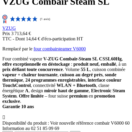
VZUG Combair Steam SL
VZUG
Prix
3 713,64 €
TTC
-
Dont 14,64 € d'éco-participation HT
Remplacé par le
four combairsteamer V6000
Four combiné vapeur
V-ZUG Combair-Steam SL CSSL60Hg
,
offre exceptionnelle en déstockage
:
produit neuf, emballé
, à un
prix défiant toute concurrence
. Volume
55 L
, cuisson combinée
vapeur + chaleur tournante
,
cuisson au degré près
,
sonde
thermique
,
24 programmes enregistrables
,
interface couleur
TouchControl
, connectivité
WLAN + Bluetooth
, classe
énergétique
A
, design
miroir haut de gamme
,
Electronic Steam
System
.
Offre limitée
– four suisse
premium
en
promotion
exclusive
.
Garantie 10 ans

Disponibilité du produit :
Voir nouvelle référence combair V6000 60
Information au 02 51 85 09 69