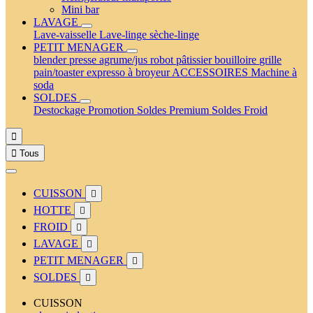
Mini bar
LAVAGE
Lave-vaisselle
Lave-linge
sèche-linge
PETIT MENAGER
blender
presse agrume/jus
robot pâtissier
bouilloire
grille
pain/toaster
expresso à broyeur
ACCESSOIRES
Machine à
soda
SOLDES
Destockage
Promotion
Soldes Premium
Soldes Froid


Tous
CUISSON

HOTTE

FROID

LAVAGE

PETIT MENAGER

SOLDES

CUISSON