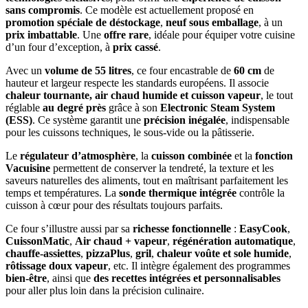
sans compromis
. Ce modèle est actuellement proposé en
promotion spéciale de déstockage
,
neuf sous emballage
, à un
prix imbattable
. Une
offre rare
, idéale pour équiper votre cuisine
d’un four d’exception, à
prix cassé
.
Avec un
volume de 55 litres
, ce four encastrable de
60 cm
de
hauteur et largeur respecte les standards européens. Il associe
chaleur tournante, air chaud humide et cuisson vapeur
, le tout
réglable
au degré près
grâce à son
Electronic Steam System
(ESS)
. Ce système garantit une
précision inégalée
, indispensable
pour les cuissons techniques, le sous-vide ou la pâtisserie.
(1 avis)
Le
régulateur d’atmosphère
, la
cuisson combinée
et la
fonction
Vacuisine
permettent de conserver la tendreté, la texture et les
saveurs naturelles des aliments, tout en maîtrisant parfaitement les
temps et températures. La
sonde thermique intégrée
contrôle la
cuisson à cœur pour des résultats toujours parfaits.
Ce four s’illustre aussi par sa
richesse fonctionnelle
:
EasyCook
,
CuissonMatic
,
Air chaud + vapeur
,
régénération automatique
,
chauffe-assiettes
,
pizzaPlus
,
gril
,
chaleur voûte et sole humide
,
rôtissage doux vapeur
, etc. Il intègre également des programmes
bien-être
, ainsi que
des recettes intégrées et personnalisables
pour aller plus loin dans la précision culinaire.