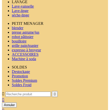
LAVAGE
Lave-vaisselle
Lave-linge
sèche-linge
PETIT MENAGER
blender
presse agrume/jus
robot pâtissier
bouilloire
grille pain/toaster
expresso à broyeur
ACCESSOIRES
Machine à soda
SOLDES
Destockage
Promotion
Soldes Premium
Soldes Froid



Annuler