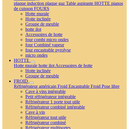
plaque induction
plaque gaz
Table aspirante
HOTTE
pianos
de cuisson
FOURS
Hotte murale
Hotte inclinée
Groupe de meuble
hotte ilot
Accessoires de hotte
four combi micro ondes
four Combiné vapeur
four encastrable pyrolyse
micro ondes
HOTTE
Hotte murale
hotte ilot
Accessoires de hotte
Hotte inclinée
Groupe de meuble
FROID
Réfrigérateur américain
Froid Encastrable
Froid Pose libre
Cave à vins intégrable
Petit réfrigérateur intégrable
Réfrigérateur 1 porte tout utile
Réfrigérateur combiné intégrable
Cave à vin
Réfrigérateur tout utile
Réfrigérateur combiné
Réfrigérateur multiportes