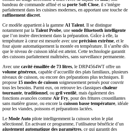
bandeau de commande affiné et sa
porte Soft Close
, il s’intègre
parfaitement dans les cuisines modernes, en apportant une touche de
raffinement discret
.
Ce modèle appartient à la gamme
AI Talent
. Il se distingue
notamment par la
Talent Probe
, une
sonde Bluetooth intelligente
que l’on insère directement dans la préparation. Grâce à elle, la
température à cœur est mesurée avec une
précision extrême
, et le
four ajuste automatiquement la montée en température. Il s’arrête dès
que le niveau de cuisson idéal est atteint. Cette technologie garantit
des cuissons parfaitement maîtrisées, sans surveillance permanente.
Avec une
cavité émaillée de 73 litres
, le DRP4564WT offre un
volume généreux
, capable d’accueillir des plats familiaux, plusieurs
niveaux de cuisson, ou encore des préparations plus techniques. Il
propose
15 modes de cuisson
soigneusement pensés pour couvrir
tous les besoins. Parmi eux, on retrouve les classiques
chaleur
tournante
,
traditionnel
, ou
gril ventilé
, mais également des
fonctions avancées comme
Air Fry
, pour des fritures croustillantes
sans matière grasse, ou encore la
cuisson basse température
, idéale
pour les viandes, poissons et préparations lactées.
Le
Mode Auto
pilote intelligemment la cuisson selon le plat
sélectionné. En activant ce programme, l’utilisateur bénéficie d’un
ajustement automatique des paramètres
, ce qui garantit des