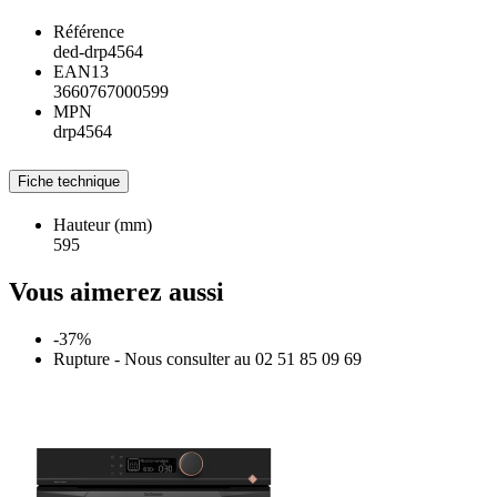
Référence
ded-drp4564
EAN13
3660767000599
MPN
drp4564
Fiche technique
Hauteur (mm)
595
Vous aimerez aussi
-37%
Rupture - Nous consulter au 02 51 85 09 69