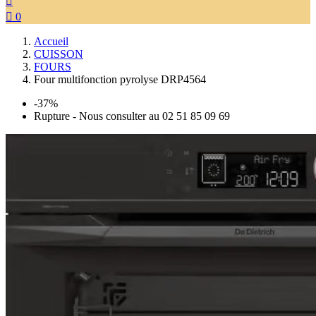


0
Accueil
CUISSON
FOURS
Four multifonction pyrolyse DRP4564
-37%
Rupture - Nous consulter au 02 51 85 09 69