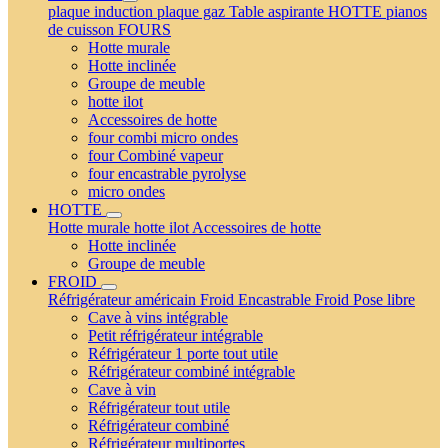
plaque induction
plaque gaz
Table aspirante
HOTTE
pianos
de cuisson
FOURS
Hotte murale
Hotte inclinée
Groupe de meuble
hotte ilot
Accessoires de hotte
four combi micro ondes
four Combiné vapeur
four encastrable pyrolyse
micro ondes
HOTTE
Hotte murale
hotte ilot
Accessoires de hotte
Hotte inclinée
Groupe de meuble
FROID
Réfrigérateur américain
Froid Encastrable
Froid Pose libre
Cave à vins intégrable
Petit réfrigérateur intégrable
Réfrigérateur 1 porte tout utile
Réfrigérateur combiné intégrable
Cave à vin
Réfrigérateur tout utile
Réfrigérateur combiné
Réfrigérateur multiportes