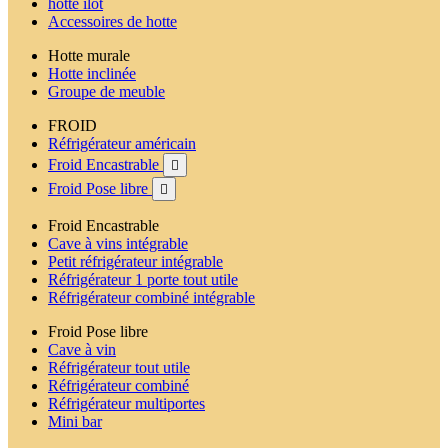
hotte ilot
Accessoires de hotte
Hotte murale
Hotte inclinée
Groupe de meuble
FROID
Réfrigérateur américain
Froid Encastrable

Froid Pose libre

Froid Encastrable
Cave à vins intégrable
Petit réfrigérateur intégrable
Réfrigérateur 1 porte tout utile
Réfrigérateur combiné intégrable
Froid Pose libre
Cave à vin
Réfrigérateur tout utile
Réfrigérateur combiné
Réfrigérateur multiportes
Mini bar