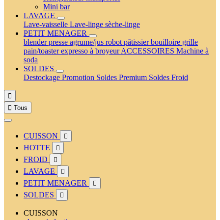
Mini bar
LAVAGE
Lave-vaisselle
Lave-linge
sèche-linge
PETIT MENAGER
blender
presse agrume/jus
robot pâtissier
bouilloire
grille
pain/toaster
expresso à broyeur
ACCESSOIRES
Machine à
soda
SOLDES
Destockage
Promotion
Soldes Premium
Soldes Froid


Tous
CUISSON

HOTTE

FROID

LAVAGE

PETIT MENAGER

SOLDES

CUISSON