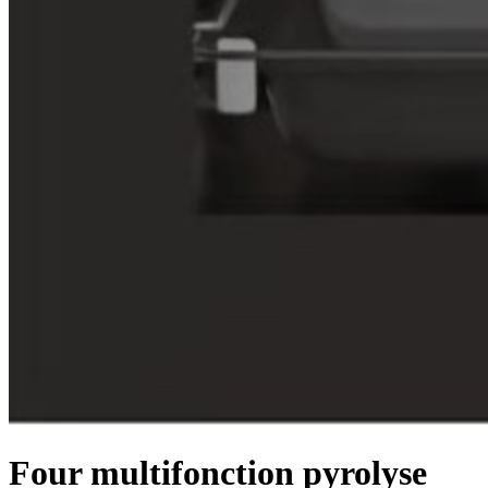
Four multifonction pyrolyse