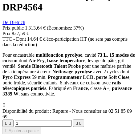
DRP4564
De Dietrich
Prix public
1 313,64 €
(Économisez 37%)
Prix
827,59 €
TTC
-
Dont 14,64 € d'éco-participation HT (ne sera pas compris
dans la réduction)
Four encastrable
multifonction pyrolyse
, cavité
73 L
,
15 modes de
cuisson
dont
Air Fry
,
basse température
, levage de pâte, gril
ventilé.
Sonde Bluetooth Talent Probe
pour une maîtrise parfaite
de la température à cœur.
Nettoyage pyrolyse
avec 2 cycles dont
Pyro Express
59 min.
Programmateur LCD
,
porte Soft Close
,
porte froide, sécurité enfants. 6 niveaux de cuisson avec
rails
télescopiques partiels
. Fabriqué en
France
, classe
A+
,
puissance
3385 W
, sans connectivité.

Disponibilité du produit :
Rupture - Nous consulter au 02 51 85 09
69





Ajouter au panier