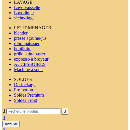
LAVAGE
Lave-vaisselle
Lave-linge
sèche-linge
PETIT MENAGER
blender
presse agrume/jus
robot pâtissier
bouilloire
grille pain/toaster
expresso à broyeur
ACCESSOIRES
Machine à soda
SOLDES
Destockage
Promotion
Soldes Premium
Soldes Froid



Annuler