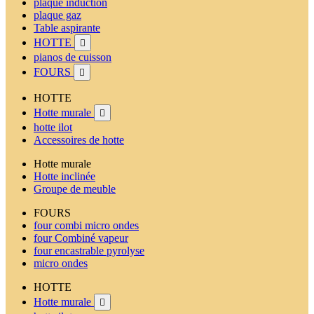
plaque induction
plaque gaz
Table aspirante
HOTTE

pianos de cuisson
FOURS

HOTTE
Hotte murale

hotte ilot
Accessoires de hotte
Hotte murale
Hotte inclinée
Groupe de meuble
FOURS
four combi micro ondes
four Combiné vapeur
four encastrable pyrolyse
micro ondes
HOTTE
Hotte murale
