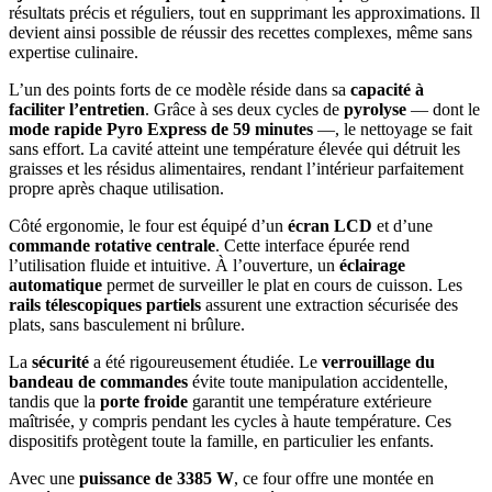
résultats précis et réguliers, tout en supprimant les approximations. Il
devient ainsi possible de réussir des recettes complexes, même sans
expertise culinaire.
L’un des points forts de ce modèle réside dans sa
capacité à
faciliter l’entretien
. Grâce à ses deux cycles de
pyrolyse
— dont le
mode rapide Pyro Express de 59 minutes
—, le nettoyage se fait
sans effort. La cavité atteint une température élevée qui détruit les
graisses et les résidus alimentaires, rendant l’intérieur parfaitement
propre après chaque utilisation.
Côté ergonomie, le four est équipé d’un
écran LCD
et d’une
commande rotative centrale
. Cette interface épurée rend
l’utilisation fluide et intuitive. À l’ouverture, un
éclairage
automatique
permet de surveiller le plat en cours de cuisson. Les
rails télescopiques partiels
assurent une extraction sécurisée des
plats, sans basculement ni brûlure.
La
sécurité
a été rigoureusement étudiée. Le
verrouillage du
bandeau de commandes
évite toute manipulation accidentelle,
tandis que la
porte froide
garantit une température extérieure
maîtrisée, y compris pendant les cycles à haute température. Ces
dispositifs protègent toute la famille, en particulier les enfants.
Avec une
puissance de 3385 W
, ce four offre une montée en