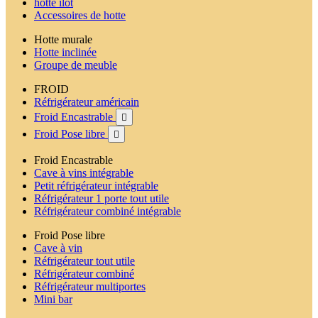
hotte ilot
Accessoires de hotte
Hotte murale
Hotte inclinée
Groupe de meuble
FROID
Réfrigérateur américain
Froid Encastrable

Froid Pose libre

Froid Encastrable
Cave à vins intégrable
Petit réfrigérateur intégrable
Réfrigérateur 1 porte tout utile
Réfrigérateur combiné intégrable
Froid Pose libre
Cave à vin
Réfrigérateur tout utile
Réfrigérateur combiné
Réfrigérateur multiportes
Mini bar