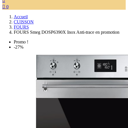


0
Accueil
CUISSON
FOURS
FOURS Smeg DOSP6390X Inox Anti-trace en promotion
Promo !
-27%