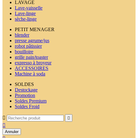
LAVAGE
Lave-vaisselle
Lave-linge
sèche-linge
PETIT MENAGER
blender
presse agrume/jus
robot pâtissier
bouilloire
grille pain/toaster
expresso à broyeur
ACCESSOIRES
Machine à soda
SOLDES
Destockage
Promotion
Soldes Premium
Soldes Froid



Annuler