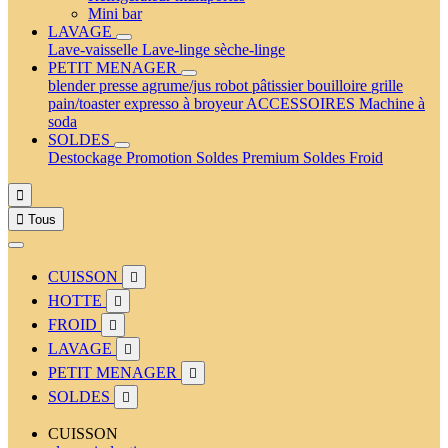
Mini bar
LAVAGE
Lave-vaisselle
Lave-linge
sèche-linge
PETIT MENAGER
blender
presse agrume/jus
robot pâtissier
bouilloire
grille
pain/toaster
expresso à broyeur
ACCESSOIRES
Machine à
soda
SOLDES
Destockage
Promotion
Soldes Premium
Soldes Froid


Tous
CUISSON

HOTTE

FROID

LAVAGE

PETIT MENAGER

SOLDES

CUISSON