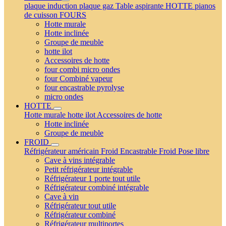
plaque induction
plaque gaz
Table aspirante
HOTTE
pianos
de cuisson
FOURS
Hotte murale
Hotte inclinée
Groupe de meuble
hotte ilot
Accessoires de hotte
four combi micro ondes
four Combiné vapeur
four encastrable pyrolyse
micro ondes
HOTTE
Hotte murale
hotte ilot
Accessoires de hotte
Hotte inclinée
Groupe de meuble
FROID
Réfrigérateur américain
Froid Encastrable
Froid Pose libre
Cave à vins intégrable
Petit réfrigérateur intégrable
Réfrigérateur 1 porte tout utile
Réfrigérateur combiné intégrable
Cave à vin
Réfrigérateur tout utile
Réfrigérateur combiné
Réfrigérateur multiportes