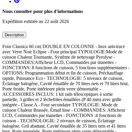
Nous consulter pour plus d'informations
Expédition estimée au 22 août 2026
Description
Four Classica 60 cm| DOUBLE EN COLONNE - Inox anti-trace
avec Verre Noir Eclipse - Four principal TYPOLOGIE:Mode de
cuisson Chaleur Tournante, Système de nettoyage Pyrolyse -
COMMANDES:Afficheur LCD, Commandes par manettes -
FONCTIONS: 8 fonctions de cuisson, 5 fonctions supplémentaires -
OPTIONS: Programmation début et fin de cuisson, Préchauffage
rapide, Puissance Eco - TECHNOLOGIE: 5 niveaux de cuisson,
Éclairage halogène, Cavité émaillée de 70 litres nets et 79 litres brut,
Porte froide, Porte intérieure plein verre démontable -
ACCESSOIRES INCLUS: 1 kit rails télescopiques à sortie
partielle, 3 grilles et 2 lèchefrites émaillées (P 40 mm) avec grille
intégrée - Classe A - Four secondaire TYPOLOGIE: Mode de
cuisson Chaleur Brassée, Émail lisse - COMMANDES: Afficheur
LCD, Commandes par manettes - FONCTIONS :4 fonctions de
cuisson - TECHNOLOGIE: 2 niveaux de cuisson, Éclairage
halogène, Gril abattant, Cavité émaillée de 35 litres nets et 41 litres
brut, Porte tempérée, Porte intérieure plein verre démontable -