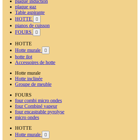
plaque induction
plaque gaz
Table aspirante
HOTTE

pianos de cuisson
FOURS

HOTTE
Hotte murale

hotte ilot
Accessoires de hotte
Hotte murale
Hotte inclinée
Groupe de meuble
FOURS
four combi micro ondes
four Combiné vapeur
four encastrable pyrolyse
micro ondes
HOTTE
Hotte murale
