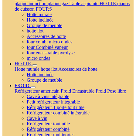
plaque induction
plaque gaz
Table aspirante
HOTTE
pianos
de cuisson
FOURS
Hotte murale
Hotte inclinée
Groupe de meuble
hotte ilot
Accessoires de hotte
four combi micro ondes
four Combiné vapeur
four encastrable pyrolyse
micro ondes
HOTTE
Hotte murale
hotte ilot
Accessoires de hotte
Hotte inclinée
Groupe de meuble
FROID
Réfrigérateur américain
Froid Encastrable
Froid Pose libre
Cave à vins intégrable
Petit réfrigérateur intégrable
Réfrigérateur 1 porte tout utile
Réfrigérateur combiné intégrable
Cave à vin
Réfrigérateur tout utile
Réfrigérateur combiné
Réfrigérateur multiportes