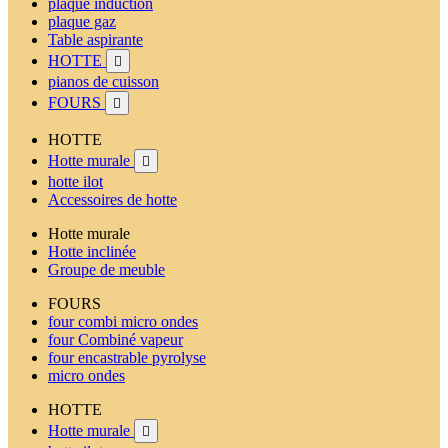
plaque induction
plaque gaz
Table aspirante
HOTTE

pianos de cuisson
FOURS

HOTTE
Hotte murale

hotte ilot
Accessoires de hotte
Hotte murale
Hotte inclinée
Groupe de meuble
FOURS
four combi micro ondes
four Combiné vapeur
four encastrable pyrolyse
micro ondes
HOTTE
Hotte murale
