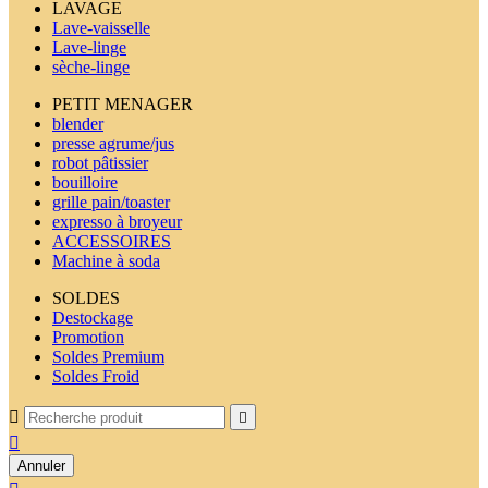
LAVAGE
Lave-vaisselle
Lave-linge
sèche-linge
PETIT MENAGER
blender
presse agrume/jus
robot pâtissier
bouilloire
grille pain/toaster
expresso à broyeur
ACCESSOIRES
Machine à soda
SOLDES
Destockage
Promotion
Soldes Premium
Soldes Froid



Annuler