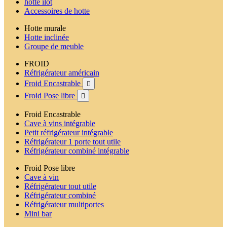
hotte ilot
Accessoires de hotte
Hotte murale
Hotte inclinée
Groupe de meuble
FROID
Réfrigérateur américain
Froid Encastrable

Froid Pose libre

Froid Encastrable
Cave à vins intégrable
Petit réfrigérateur intégrable
Réfrigérateur 1 porte tout utile
Réfrigérateur combiné intégrable
Froid Pose libre
Cave à vin
Réfrigérateur tout utile
Réfrigérateur combiné
Réfrigérateur multiportes
Mini bar