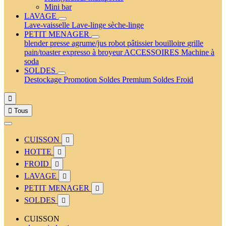
Mini bar
LAVAGE
Lave-vaisselle
Lave-linge
sèche-linge
PETIT MENAGER
blender
presse agrume/jus
robot pâtissier
bouilloire
grille
pain/toaster
expresso à broyeur
ACCESSOIRES
Machine à
soda
SOLDES
Destockage
Promotion
Soldes Premium
Soldes Froid


Tous
CUISSON

HOTTE

FROID

LAVAGE

PETIT MENAGER

SOLDES

CUISSON