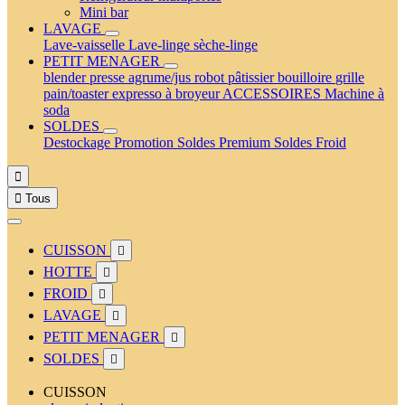
Mini bar
LAVAGE
Lave-vaisselle
Lave-linge
sèche-linge
PETIT MENAGER
blender
presse agrume/jus
robot pâtissier
bouilloire
grille
pain/toaster
expresso à broyeur
ACCESSOIRES
Machine à
soda
SOLDES
Destockage
Promotion
Soldes Premium
Soldes Froid


Tous
CUISSON

HOTTE

FROID

LAVAGE

PETIT MENAGER

SOLDES

CUISSON