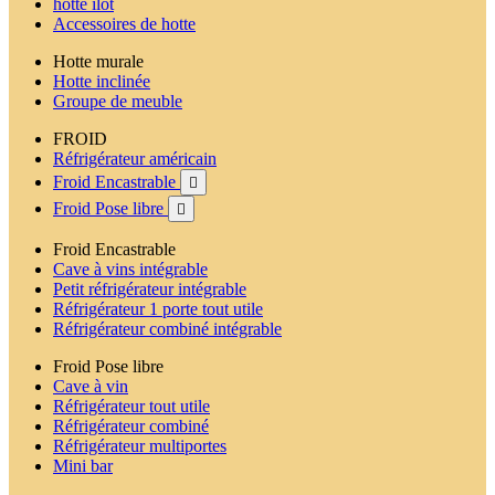
hotte ilot
Accessoires de hotte
Hotte murale
Hotte inclinée
Groupe de meuble
FROID
Réfrigérateur américain
Froid Encastrable

Froid Pose libre

Froid Encastrable
Cave à vins intégrable
Petit réfrigérateur intégrable
Réfrigérateur 1 porte tout utile
Réfrigérateur combiné intégrable
Froid Pose libre
Cave à vin
Réfrigérateur tout utile
Réfrigérateur combiné
Réfrigérateur multiportes
Mini bar