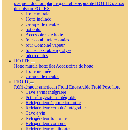
plaque induction
plaque gaz
Table aspirante
HOTTE
pianos
de cuisson
FOURS
Hotte murale
Hotte inclinée
Groupe de meuble
hotte ilot
Accessoires de hotte
four combi micro ondes
four Combiné vapeur
four encastrable pyrolyse
micro ondes
HOTTE
Hotte murale
hotte ilot
Accessoires de hotte
Hotte inclinée
Groupe de meuble
FROID
Réfrigérateur américain
Froid Encastrable
Froid Pose libre
Cave à vins intégrable
Petit réfrigérateur intégrable
Réfrigérateur 1 porte tout utile
Réfrigérateur combiné intégrable
Cave à vin
Réfrigérateur tout utile
Réfrigérateur combiné
Réfrigérateur multiportes