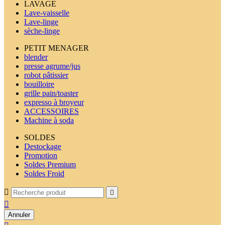
LAVAGE
Lave-vaisselle
Lave-linge
sèche-linge
PETIT MENAGER
blender
presse agrume/jus
robot pâtissier
bouilloire
grille pain/toaster
expresso à broyeur
ACCESSOIRES
Machine à soda
SOLDES
Destockage
Promotion
Soldes Premium
Soldes Froid



Annuler