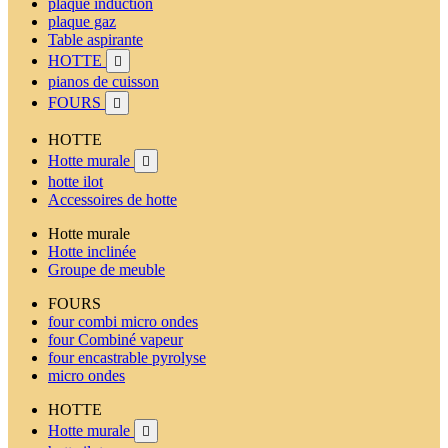
plaque induction
plaque gaz
Table aspirante
HOTTE

pianos de cuisson
FOURS

HOTTE
Hotte murale

hotte ilot
Accessoires de hotte
Hotte murale
Hotte inclinée
Groupe de meuble
FOURS
four combi micro ondes
four Combiné vapeur
four encastrable pyrolyse
micro ondes
HOTTE
Hotte murale
