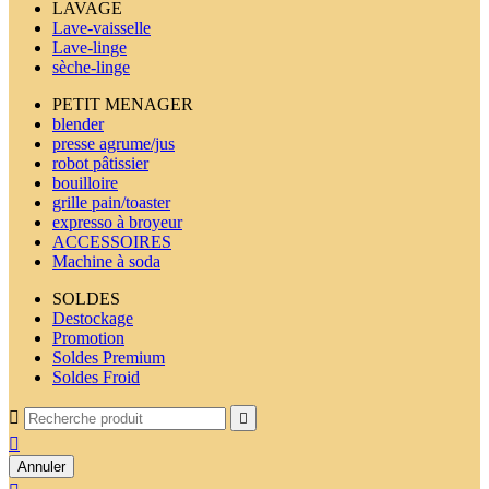
LAVAGE
Lave-vaisselle
Lave-linge
sèche-linge
PETIT MENAGER
blender
presse agrume/jus
robot pâtissier
bouilloire
grille pain/toaster
expresso à broyeur
ACCESSOIRES
Machine à soda
SOLDES
Destockage
Promotion
Soldes Premium
Soldes Froid



Annuler