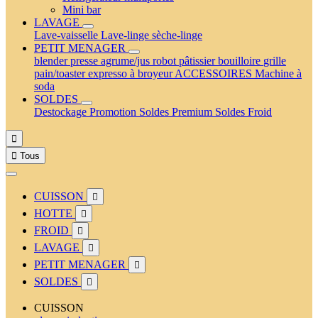
Mini bar
LAVAGE
Lave-vaisselle
Lave-linge
sèche-linge
PETIT MENAGER
blender
presse agrume/jus
robot pâtissier
bouilloire
grille
pain/toaster
expresso à broyeur
ACCESSOIRES
Machine à
soda
SOLDES
Destockage
Promotion
Soldes Premium
Soldes Froid


Tous
CUISSON

HOTTE

FROID

LAVAGE

PETIT MENAGER

SOLDES

CUISSON