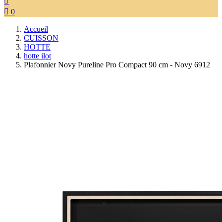


0
Accueil
CUISSON
HOTTE
hotte ilot
Plafonnier Novy Pureline Pro Compact 90 cm - Novy 6912