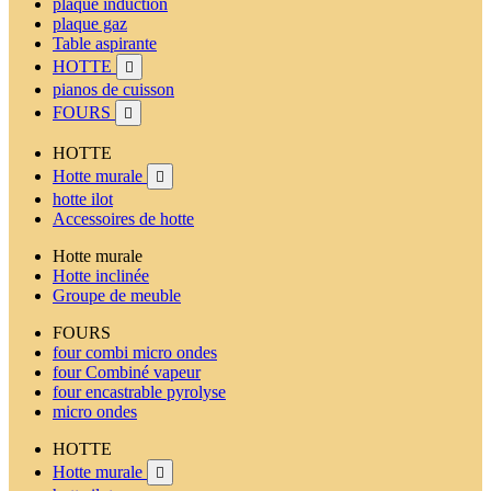
plaque induction
plaque gaz
Table aspirante
HOTTE

pianos de cuisson
FOURS

HOTTE
Hotte murale

hotte ilot
Accessoires de hotte
Hotte murale
Hotte inclinée
Groupe de meuble
FOURS
four combi micro ondes
four Combiné vapeur
four encastrable pyrolyse
micro ondes
HOTTE
Hotte murale
