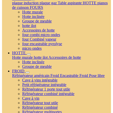
plaque induction
plaque gaz
Table aspirante
HOTTE
pianos
de cuisson
FOURS
Hotte murale
Hotte inclinée
Groupe de meuble
hotte ilot
Accessoires de hotte
four combi micro ondes
four Combiné vapeur
four encastrable pyrolyse
micro ondes
HOTTE
Hotte murale
hotte ilot
Accessoires de hotte
Hotte inclinée
Groupe de meuble
FROID
Réfrigérateur américain
Froid Encastrable
Froid Pose libre
Cave à vins intégrable
Petit réfrigérateur intégrable
Réfrigérateur 1 porte tout utile
Réfrigérateur combiné intégrable
Cave à vin
Réfrigérateur tout utile
Réfrigérateur combiné
Réfrigérateur multiportes