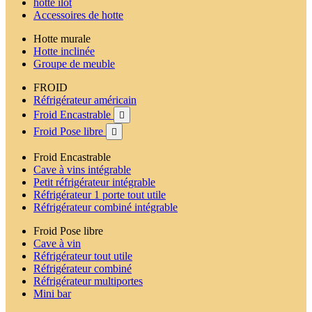
hotte ilot
Accessoires de hotte
Hotte murale
Hotte inclinée
Groupe de meuble
FROID
Réfrigérateur américain
Froid Encastrable

Froid Pose libre

Froid Encastrable
Cave à vins intégrable
Petit réfrigérateur intégrable
Réfrigérateur 1 porte tout utile
Réfrigérateur combiné intégrable
Froid Pose libre
Cave à vin
Réfrigérateur tout utile
Réfrigérateur combiné
Réfrigérateur multiportes
Mini bar