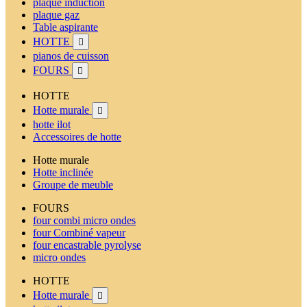
plaque induction
plaque gaz
Table aspirante
HOTTE

pianos de cuisson
FOURS

HOTTE
Hotte murale

hotte ilot
Accessoires de hotte
Hotte murale
Hotte inclinée
Groupe de meuble
FOURS
four combi micro ondes
four Combiné vapeur
four encastrable pyrolyse
micro ondes
HOTTE
Hotte murale
