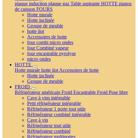
plaque induction
plaque gaz
Table aspirante
HOTTE
pianos
de cuisson
FOURS
Hotte murale
Hotte inclinée
Groupe de meuble
hotte ilot
Accessoires de hotte
four combi micro ondes
four Combiné vapeur
four encastrable pyrolyse
micro ondes
HOTTE
Hotte murale
hotte ilot
Accessoires de hotte
Hotte inclinée
Groupe de meuble
FROID
Réfrigérateur américain
Froid Encastrable
Froid Pose libre
Cave à vins intégrable
Petit réfrigérateur intégrable
Réfrigérateur 1 porte tout utile
Réfrigérateur combiné intégrable
Cave à vin
Réfrigérateur tout utile
Réfrigérateur combiné
Réfrigérateur multiportes