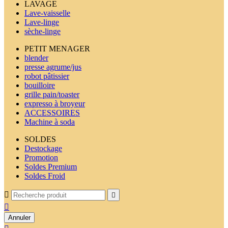
LAVAGE
Lave-vaisselle
Lave-linge
sèche-linge
PETIT MENAGER
blender
presse agrume/jus
robot pâtissier
bouilloire
grille pain/toaster
expresso à broyeur
ACCESSOIRES
Machine à soda
SOLDES
Destockage
Promotion
Soldes Premium
Soldes Froid



Annuler