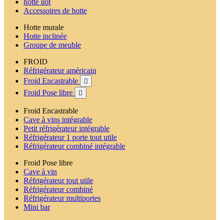
hotte ilot
Accessoires de hotte
Hotte murale
Hotte inclinée
Groupe de meuble
FROID
Réfrigérateur américain
Froid Encastrable

Froid Pose libre

Froid Encastrable
Cave à vins intégrable
Petit réfrigérateur intégrable
Réfrigérateur 1 porte tout utile
Réfrigérateur combiné intégrable
Froid Pose libre
Cave à vin
Réfrigérateur tout utile
Réfrigérateur combiné
Réfrigérateur multiportes
Mini bar