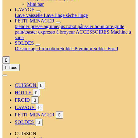
Mini bar
LAVAGE
Lave-vaisselle
Lave-linge
sèche-linge
PETIT MENAGER
blender
presse agrume/jus
robot pâtissier
bouilloire
grille
pain/toaster
expresso à broyeur
ACCESSOIRES
Machine à
soda
SOLDES
Destockage
Promotion
Soldes Premium
Soldes Froid


Tous
CUISSON

HOTTE

FROID

LAVAGE

PETIT MENAGER

SOLDES

CUISSON