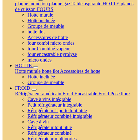
plaque induction
plaque gaz
Table aspirante
HOTTE
pianos
de cuisson
FOURS
Hotte murale
Hotte inclinée
Groupe de meuble
hotte ilot
Accessoires de hotte
four combi micro ondes
four Combiné vapeur
four encastrable pyrolyse
micro ondes
HOTTE
Hotte murale
hotte ilot
Accessoires de hotte
Hotte inclinée
Groupe de meuble
FROID
Réfrigérateur américain
Froid Encastrable
Froid Pose libre
Cave à vins intégrable
Petit réfrigérateur intégrable
Réfrigérateur 1 porte tout utile
Réfrigérateur combiné intégrable
Cave à vin
Réfrigérateur tout utile
Réfrigérateur combiné
Réfrigérateur multiportes