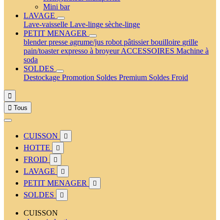
Mini bar
LAVAGE
Lave-vaisselle
Lave-linge
sèche-linge
PETIT MENAGER
blender
presse agrume/jus
robot pâtissier
bouilloire
grille
pain/toaster
expresso à broyeur
ACCESSOIRES
Machine à
soda
SOLDES
Destockage
Promotion
Soldes Premium
Soldes Froid


Tous
CUISSON

HOTTE

FROID

LAVAGE

PETIT MENAGER

SOLDES

CUISSON