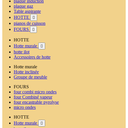
plaque induction
plaque gaz
Table aspirante
HOTTE

pianos de cuisson
FOURS

HOTTE
Hotte murale

hotte ilot
Accessoires de hotte
Hotte murale
Hotte inclinée
Groupe de meuble
FOURS
four combi micro ondes
four Combiné vapeur
four encastrable pyrolyse
micro ondes
HOTTE
Hotte murale
