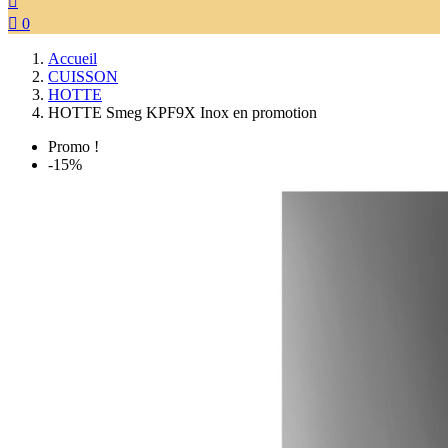


0
Accueil
CUISSON
HOTTE
HOTTE Smeg KPF9X Inox en promotion
Promo !
-15%