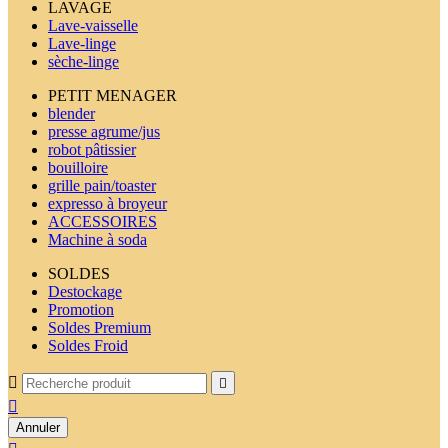
LAVAGE
Lave-vaisselle
Lave-linge
sèche-linge
PETIT MENAGER
blender
presse agrume/jus
robot pâtissier
bouilloire
grille pain/toaster
expresso à broyeur
ACCESSOIRES
Machine à soda
SOLDES
Destockage
Promotion
Soldes Premium
Soldes Froid



Annuler