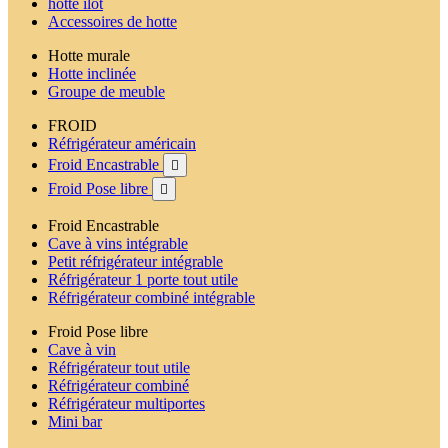
hotte ilot
Accessoires de hotte
Hotte murale
Hotte inclinée
Groupe de meuble
FROID
Réfrigérateur américain
Froid Encastrable

Froid Pose libre

Froid Encastrable
Cave à vins intégrable
Petit réfrigérateur intégrable
Réfrigérateur 1 porte tout utile
Réfrigérateur combiné intégrable
Froid Pose libre
Cave à vin
Réfrigérateur tout utile
Réfrigérateur combiné
Réfrigérateur multiportes
Mini bar