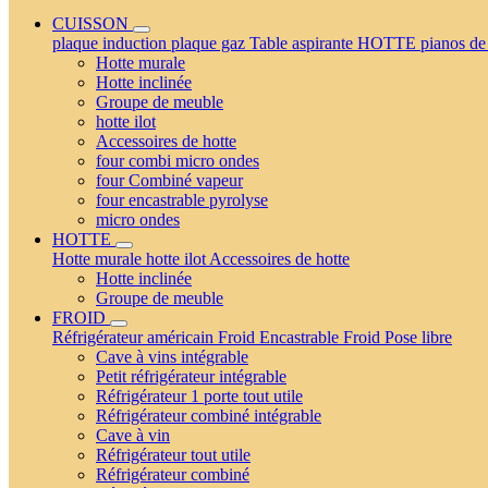
CUISSON
plaque induction
plaque gaz
Table aspirante
HOTTE
pianos de
Hotte murale
Hotte inclinée
Groupe de meuble
hotte ilot
Accessoires de hotte
four combi micro ondes
four Combiné vapeur
four encastrable pyrolyse
micro ondes
HOTTE
Hotte murale
hotte ilot
Accessoires de hotte
Hotte inclinée
Groupe de meuble
FROID
Réfrigérateur américain
Froid Encastrable
Froid Pose libre
Cave à vins intégrable
Petit réfrigérateur intégrable
Réfrigérateur 1 porte tout utile
Réfrigérateur combiné intégrable
Cave à vin
Réfrigérateur tout utile
Réfrigérateur combiné