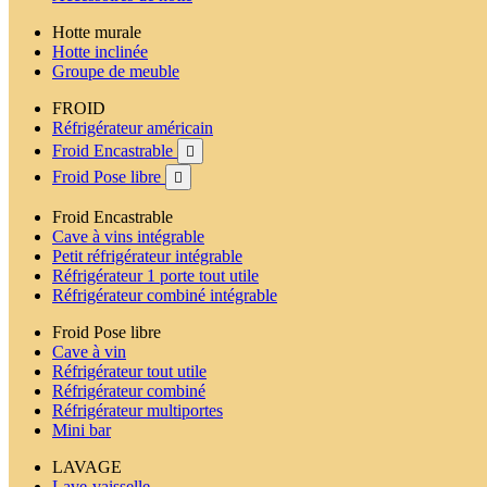
Hotte murale
Hotte inclinée
Groupe de meuble
FROID
Réfrigérateur américain
Froid Encastrable

Froid Pose libre

Froid Encastrable
Cave à vins intégrable
Petit réfrigérateur intégrable
Réfrigérateur 1 porte tout utile
Réfrigérateur combiné intégrable
Froid Pose libre
Cave à vin
Réfrigérateur tout utile
Réfrigérateur combiné
Réfrigérateur multiportes
Mini bar
LAVAGE
Lave-vaisselle