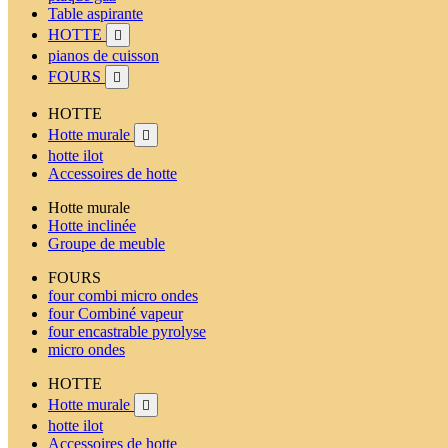
Table aspirante
HOTTE

pianos de cuisson
FOURS

HOTTE
Hotte murale

hotte ilot
Accessoires de hotte
Hotte murale
Hotte inclinée
Groupe de meuble
FOURS
four combi micro ondes
four Combiné vapeur
four encastrable pyrolyse
micro ondes
HOTTE
Hotte murale

hotte ilot
Accessoires de hotte