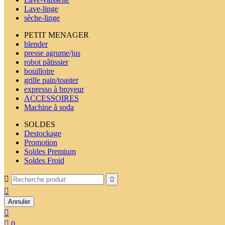
Lave-linge
sèche-linge
PETIT MENAGER
blender
presse agrume/jus
robot pâtissier
bouilloire
grille pain/toaster
expresso à broyeur
ACCESSOIRES
Machine à soda
SOLDES
Destockage
Promotion
Soldes Premium
Soldes Froid



Annuler


0