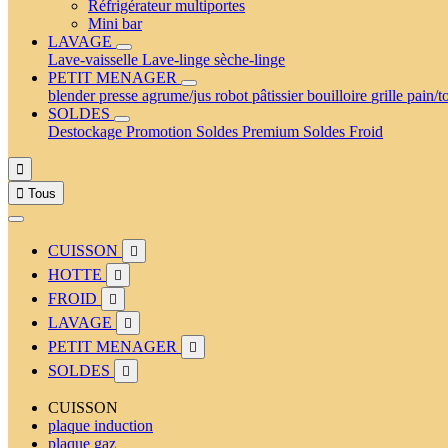
Réfrigérateur multiportes
Mini bar
LAVAGE
Lave-vaisselle
Lave-linge
sèche-linge
PETIT MENAGER
blender
presse agrume/jus
robot pâtissier
bouilloire
grille pain/t
SOLDES
Destockage
Promotion
Soldes Premium
Soldes Froid


Tous
CUISSON

HOTTE

FROID

LAVAGE

PETIT MENAGER

SOLDES

CUISSON
plaque induction
plaque gaz