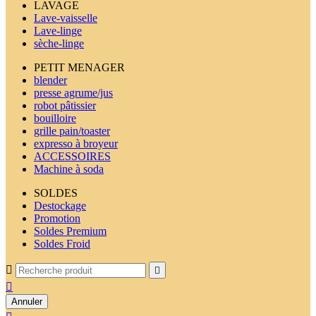
LAVAGE
Lave-vaisselle
Lave-linge
sèche-linge
PETIT MENAGER
blender
presse agrume/jus
robot pâtissier
bouilloire
grille pain/toaster
expresso à broyeur
ACCESSOIRES
Machine à soda
SOLDES
Destockage
Promotion
Soldes Premium
Soldes Froid



Annuler