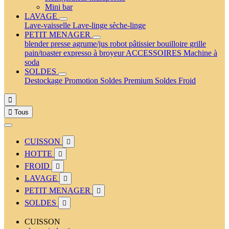
Mini bar
LAVAGE
Lave-vaisselle
Lave-linge
sèche-linge
PETIT MENAGER
blender
presse agrume/jus
robot pâtissier
bouilloire
grille
pain/toaster
expresso à broyeur
ACCESSOIRES
Machine à
soda
SOLDES
Destockage
Promotion
Soldes Premium
Soldes Froid


Tous
CUISSON

HOTTE

FROID

LAVAGE

PETIT MENAGER

SOLDES

CUISSON