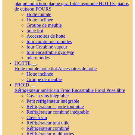
plaque induction
plaque gaz
Table aspirante
HOTTE
pianos
de cuisson
FOURS
Hotte murale
Hotte inclinée
Groupe de meuble
hotte ilot
Accessoires de hotte
four combi micro ondes
four Combiné vapeur
four encastrable pyrolyse
micro ondes
HOTTE
Hotte murale
hotte ilot
Accessoires de hotte
Hotte inclinée
Groupe de meuble
FROID
Réfrigérateur américain
Froid Encastrable
Froid Pose libre
Cave à vins intégrable
Petit réfrigérateur intégrable
Réfrigérateur 1 porte tout utile
Réfrigérateur combiné intégrable
Cave à vin
Réfrigérateur tout utile
Réfrigérateur combiné
Réfrigérateur multiportes