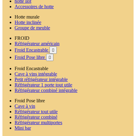
hotte ilot
Accessoires de hotte
Hotte murale
Hotte inclinée
Groupe de meuble
FROID
Réfrigérateur américain
Froid Encastrable

Froid Pose libre

Froid Encastrable
Cave à vins intégrable
Petit réfrigérateur intégrable
Réfrigérateur 1 porte tout utile
Réfrigérateur combiné intégrable
Froid Pose libre
Cave à vin
Réfrigérateur tout utile
Réfrigérateur combiné
Réfrigérateur multiportes
Mini bar