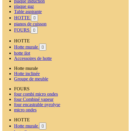
plaque induction
plaque gaz
Table aspirante
HOTTE

pianos de cuisson
FOURS

HOTTE
Hotte murale

hotte ilot
Accessoires de hotte
Hotte murale
Hotte inclinée
Groupe de meuble
FOURS
four combi micro ondes
four Combiné vapeur
four encastrable pyrolyse
micro ondes
HOTTE
Hotte murale
