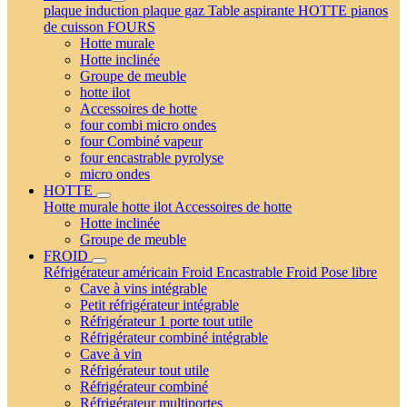
plaque induction
plaque gaz
Table aspirante
HOTTE
pianos
de cuisson
FOURS
Hotte murale
Hotte inclinée
Groupe de meuble
hotte ilot
Accessoires de hotte
four combi micro ondes
four Combiné vapeur
four encastrable pyrolyse
micro ondes
HOTTE
Hotte murale
hotte ilot
Accessoires de hotte
Hotte inclinée
Groupe de meuble
FROID
Réfrigérateur américain
Froid Encastrable
Froid Pose libre
Cave à vins intégrable
Petit réfrigérateur intégrable
Réfrigérateur 1 porte tout utile
Réfrigérateur combiné intégrable
Cave à vin
Réfrigérateur tout utile
Réfrigérateur combiné
Réfrigérateur multiportes