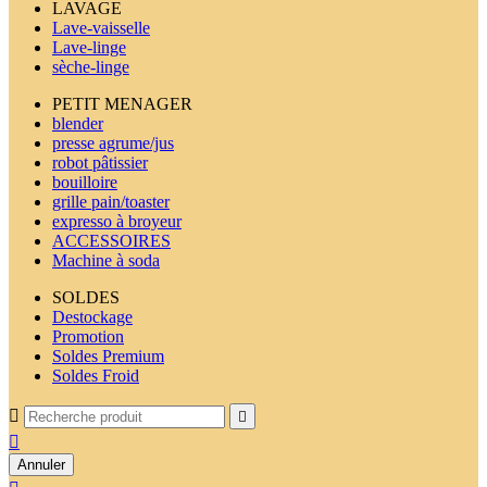
LAVAGE
Lave-vaisselle
Lave-linge
sèche-linge
PETIT MENAGER
blender
presse agrume/jus
robot pâtissier
bouilloire
grille pain/toaster
expresso à broyeur
ACCESSOIRES
Machine à soda
SOLDES
Destockage
Promotion
Soldes Premium
Soldes Froid



Annuler