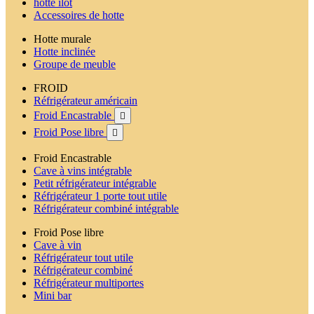
hotte ilot
Accessoires de hotte
Hotte murale
Hotte inclinée
Groupe de meuble
FROID
Réfrigérateur américain
Froid Encastrable

Froid Pose libre

Froid Encastrable
Cave à vins intégrable
Petit réfrigérateur intégrable
Réfrigérateur 1 porte tout utile
Réfrigérateur combiné intégrable
Froid Pose libre
Cave à vin
Réfrigérateur tout utile
Réfrigérateur combiné
Réfrigérateur multiportes
Mini bar