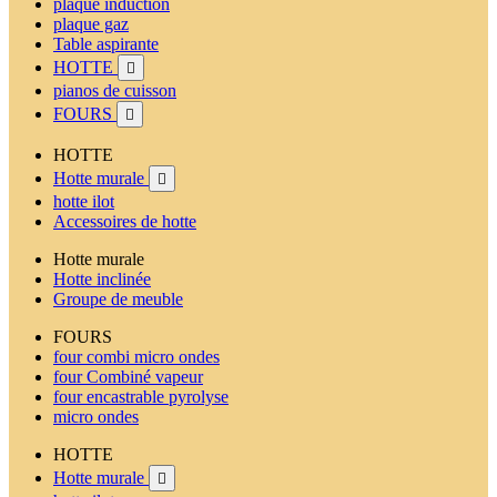
plaque induction
plaque gaz
Table aspirante
HOTTE

pianos de cuisson
FOURS

HOTTE
Hotte murale

hotte ilot
Accessoires de hotte
Hotte murale
Hotte inclinée
Groupe de meuble
FOURS
four combi micro ondes
four Combiné vapeur
four encastrable pyrolyse
micro ondes
HOTTE
Hotte murale
