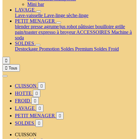
Mini bar
LAVAGE
Lave-vaisselle
Lave-linge
sèche-linge
PETIT MENAGER
blender
presse agrume/jus
robot pâtissier
bouilloire
grille
pain/toaster
expresso à broyeur
ACCESSOIRES
Machine à
soda
SOLDES
Destockage
Promotion
Soldes Premium
Soldes Froid


Tous
CUISSON

HOTTE

FROID

LAVAGE

PETIT MENAGER

SOLDES

CUISSON