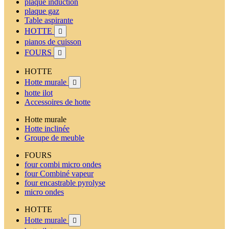
plaque induction
plaque gaz
Table aspirante
HOTTE

pianos de cuisson
FOURS

HOTTE
Hotte murale

hotte ilot
Accessoires de hotte
Hotte murale
Hotte inclinée
Groupe de meuble
FOURS
four combi micro ondes
four Combiné vapeur
four encastrable pyrolyse
micro ondes
HOTTE
Hotte murale
