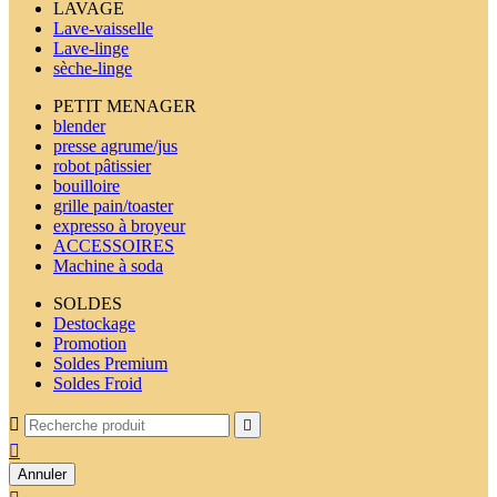
LAVAGE
Lave-vaisselle
Lave-linge
sèche-linge
PETIT MENAGER
blender
presse agrume/jus
robot pâtissier
bouilloire
grille pain/toaster
expresso à broyeur
ACCESSOIRES
Machine à soda
SOLDES
Destockage
Promotion
Soldes Premium
Soldes Froid



Annuler