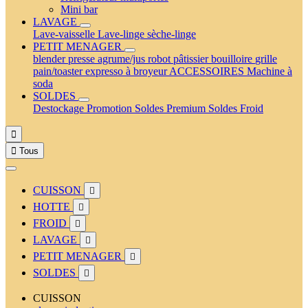
Mini bar
LAVAGE
Lave-vaisselle
Lave-linge
sèche-linge
PETIT MENAGER
blender
presse agrume/jus
robot pâtissier
bouilloire
grille
pain/toaster
expresso à broyeur
ACCESSOIRES
Machine à
soda
SOLDES
Destockage
Promotion
Soldes Premium
Soldes Froid


Tous
CUISSON

HOTTE

FROID

LAVAGE

PETIT MENAGER

SOLDES

CUISSON