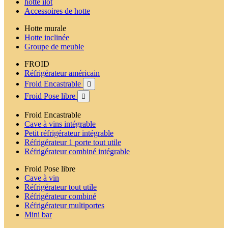
hotte ilot
Accessoires de hotte
Hotte murale
Hotte inclinée
Groupe de meuble
FROID
Réfrigérateur américain
Froid Encastrable

Froid Pose libre

Froid Encastrable
Cave à vins intégrable
Petit réfrigérateur intégrable
Réfrigérateur 1 porte tout utile
Réfrigérateur combiné intégrable
Froid Pose libre
Cave à vin
Réfrigérateur tout utile
Réfrigérateur combiné
Réfrigérateur multiportes
Mini bar