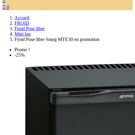


0
Accueil
FROID
Froid Pose libre
Mini bar
Froid Pose libre Smeg MTE30 en promotion
Promo !
-25%