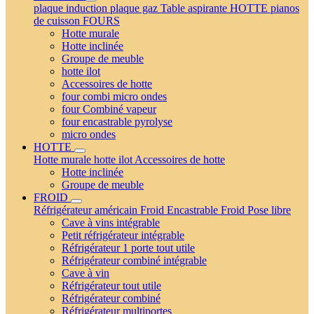
plaque induction
plaque gaz
Table aspirante
HOTTE
pianos
de cuisson
FOURS
Hotte murale
Hotte inclinée
Groupe de meuble
hotte ilot
Accessoires de hotte
four combi micro ondes
four Combiné vapeur
four encastrable pyrolyse
micro ondes
HOTTE
Hotte murale
hotte ilot
Accessoires de hotte
Hotte inclinée
Groupe de meuble
FROID
Réfrigérateur américain
Froid Encastrable
Froid Pose libre
Cave à vins intégrable
Petit réfrigérateur intégrable
Réfrigérateur 1 porte tout utile
Réfrigérateur combiné intégrable
Cave à vin
Réfrigérateur tout utile
Réfrigérateur combiné
Réfrigérateur multiportes