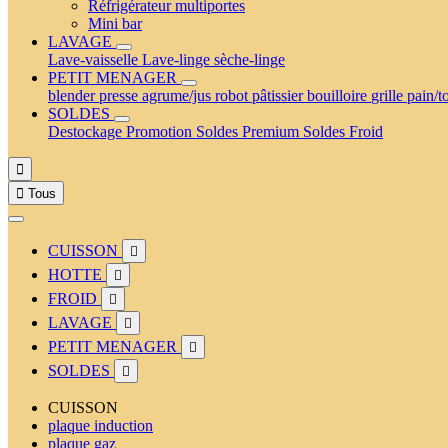
Réfrigérateur multiportes
Mini bar
LAVAGE
Lave-vaisselle
Lave-linge
sèche-linge
PETIT MENAGER
blender
presse agrume/jus
robot pâtissier
bouilloire
grille pain/t
SOLDES
Destockage
Promotion
Soldes Premium
Soldes Froid


Tous
CUISSON

HOTTE

FROID

LAVAGE

PETIT MENAGER

SOLDES

CUISSON
plaque induction
plaque gaz