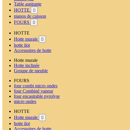
Table aspirante
HOTTE

pianos de cuisson
FOURS

HOTTE
Hotte murale

hotte ilot
Accessoires de hotte
Hotte murale
Hotte inclinée
Groupe de meuble
FOURS
four combi micro ondes
four Combiné vapeur
four encastrable pyrolyse
micro ondes
HOTTE
Hotte murale

hotte ilot
Accessoires de hotte