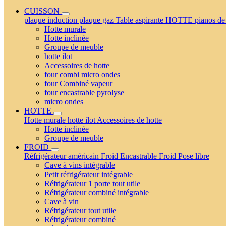
CUISSON
plaque induction
plaque gaz
Table aspirante
HOTTE
pianos de
Hotte murale
Hotte inclinée
Groupe de meuble
hotte ilot
Accessoires de hotte
four combi micro ondes
four Combiné vapeur
four encastrable pyrolyse
micro ondes
HOTTE
Hotte murale
hotte ilot
Accessoires de hotte
Hotte inclinée
Groupe de meuble
FROID
Réfrigérateur américain
Froid Encastrable
Froid Pose libre
Cave à vins intégrable
Petit réfrigérateur intégrable
Réfrigérateur 1 porte tout utile
Réfrigérateur combiné intégrable
Cave à vin
Réfrigérateur tout utile
Réfrigérateur combiné