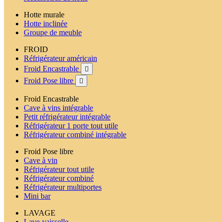
Hotte murale
Hotte inclinée
Groupe de meuble
FROID
Réfrigérateur américain
Froid Encastrable

Froid Pose libre

Froid Encastrable
Cave à vins intégrable
Petit réfrigérateur intégrable
Réfrigérateur 1 porte tout utile
Réfrigérateur combiné intégrable
Froid Pose libre
Cave à vin
Réfrigérateur tout utile
Réfrigérateur combiné
Réfrigérateur multiportes
Mini bar
LAVAGE
Lave-vaisselle