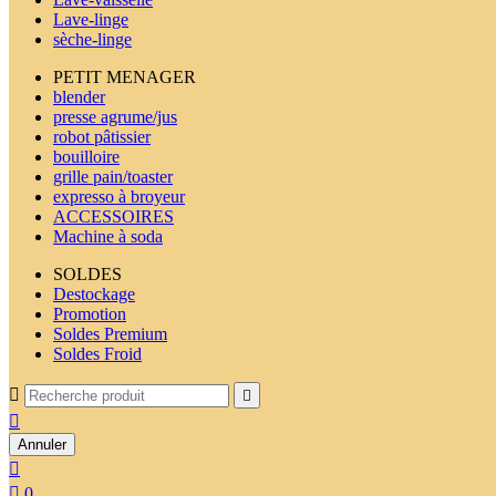
Lave-linge
sèche-linge
PETIT MENAGER
blender
presse agrume/jus
robot pâtissier
bouilloire
grille pain/toaster
expresso à broyeur
ACCESSOIRES
Machine à soda
SOLDES
Destockage
Promotion
Soldes Premium
Soldes Froid



Annuler


0