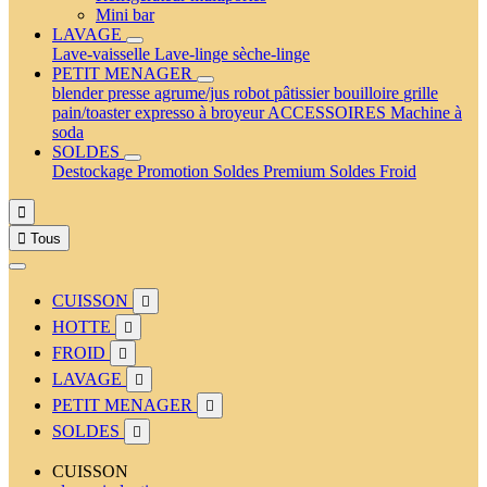
Mini bar
LAVAGE
Lave-vaisselle
Lave-linge
sèche-linge
PETIT MENAGER
blender
presse agrume/jus
robot pâtissier
bouilloire
grille
pain/toaster
expresso à broyeur
ACCESSOIRES
Machine à
soda
SOLDES
Destockage
Promotion
Soldes Premium
Soldes Froid


Tous
CUISSON

HOTTE

FROID

LAVAGE

PETIT MENAGER

SOLDES

CUISSON