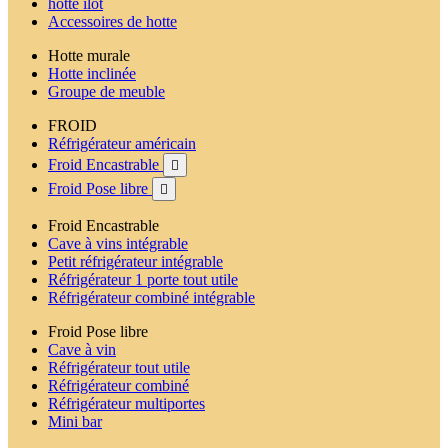
hotte ilot
Accessoires de hotte
Hotte murale
Hotte inclinée
Groupe de meuble
FROID
Réfrigérateur américain
Froid Encastrable

Froid Pose libre

Froid Encastrable
Cave à vins intégrable
Petit réfrigérateur intégrable
Réfrigérateur 1 porte tout utile
Réfrigérateur combiné intégrable
Froid Pose libre
Cave à vin
Réfrigérateur tout utile
Réfrigérateur combiné
Réfrigérateur multiportes
Mini bar