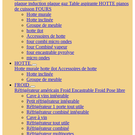
plaque induction
plaque gaz
Table aspirante
HOTTE
pianos
de cuisson
FOURS
Hotte murale
Hotte inclinée
Groupe de meuble
hotte ilot
Accessoires de hotte
four combi micro ondes
four Combiné vapeur
four encastrable pyrolyse
micro ondes
HOTTE
Hotte murale
hotte ilot
Accessoires de hotte
Hotte inclinée
Groupe de meuble
FROID
Réfrigérateur américain
Froid Encastrable
Froid Pose libre
Cave à vins intégrable
Petit réfrigérateur intégrable
Réfrigérateur 1 porte tout utile
Réfrigérateur combiné intégrable
Cave à vin
Réfrigérateur tout utile
Réfrigérateur combiné
Réfrigérateur multiportes