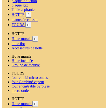
plaque induction
plaque gaz
Table aspirante
HOTTE

pianos de cuisson
FOURS

HOTTE
Hotte murale

hotte ilot
Accessoires de hotte
Hotte murale
Hotte inclinée
Groupe de meuble
FOURS
four combi micro ondes
four Combiné vapeur
four encastrable pyrolyse
micro ondes
HOTTE
Hotte murale
