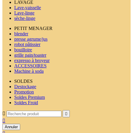
LAVAGE
Lave-vaisselle
Lave-linge
sèche-linge
PETIT MENAGER
blender
presse agrume/jus
robot pâtissier
bouilloire
grille pain/toaster
expresso à broyeur
ACCESSOIRES
Machine à soda
SOLDES
Destockage
Promotion
Soldes Premium
Soldes Froid



Annuler