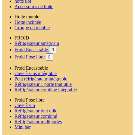
hotte ilot
Accessoires de hotte
Hotte murale
Hotte inclinée
Groupe de meuble
FROID
Réfrigérateur américain
Froid Encastrable

Froid Pose libre

Froid Encastrable
Cave à vins intégrable
Petit réfrigérateur intégrable
Réfrigérateur 1 porte tout utile
Réfrigérateur combiné intégrable
Froid Pose libre
Cave à vin
Réfrigérateur tout utile
Réfrigérateur combiné
Réfrigérateur multiportes
Mini bar