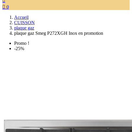


0
Accueil
CUISSON
plaque gaz
plaque gaz Smeg P272XGH Inox en promotion
Promo !
-25%