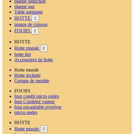
plaque induction
plaque gaz
Table aspirante
HOTTE

pianos de cuisson
FOURS

HOTTE
Hotte murale

hotte ilot
Accessoires de hotte
Hotte murale
Hotte inclinée
Groupe de meuble
FOURS
four combi micro ondes
four Combiné vapeur
four encastrable pyrolyse
micro ondes
HOTTE
Hotte murale
