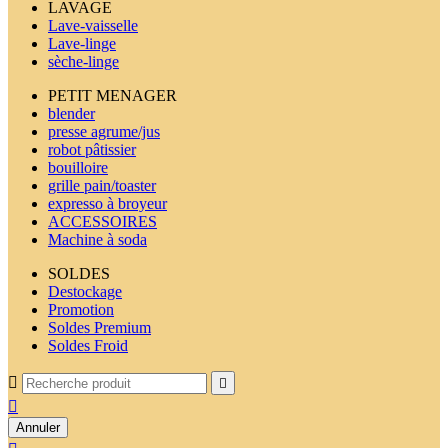
LAVAGE
Lave-vaisselle
Lave-linge
sèche-linge
PETIT MENAGER
blender
presse agrume/jus
robot pâtissier
bouilloire
grille pain/toaster
expresso à broyeur
ACCESSOIRES
Machine à soda
SOLDES
Destockage
Promotion
Soldes Premium
Soldes Froid



Annuler