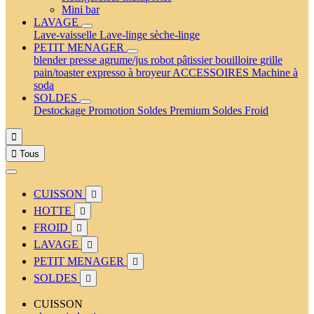
Mini bar
LAVAGE
Lave-vaisselle
Lave-linge
sèche-linge
PETIT MENAGER
blender
presse agrume/jus
robot pâtissier
bouilloire
grille
pain/toaster
expresso à broyeur
ACCESSOIRES
Machine à
soda
SOLDES
Destockage
Promotion
Soldes Premium
Soldes Froid


Tous
CUISSON

HOTTE

FROID

LAVAGE

PETIT MENAGER

SOLDES

CUISSON