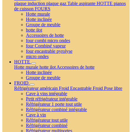
plaque induction
plaque gaz
Table aspirante
HOTTE
pianos
de cuisson
FOURS
Hotte murale
Hotte inclinée
Groupe de meuble
hotte ilot
Accessoires de hotte
four combi micro ondes
four Combiné vapeur
four encastrable pyrolyse
micro ondes
HOTTE
Hotte murale
hotte ilot
Accessoires de hotte
Hotte inclinée
Groupe de meuble
FROID
Réfrigérateur américain
Froid Encastrable
Froid Pose libre
Cave à vins intégrable
Petit réfrigérateur intégrable
Réfrigérateur 1 porte tout utile
Réfrigérateur combiné intégrable
Cave à vin
Réfrigérateur tout utile
Réfrigérateur combiné
Réfrigérateur multiportes