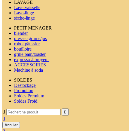
LAVAGE
Lave-vaisselle
Lave-linge
sèche-linge
PETIT MENAGER
blender
presse agrume/jus
robot pâtissier
bouilloire
grille pain/toaster
expresso à broyeur
ACCESSOIRES
Machine à soda
SOLDES
Destockage
Promotion
Soldes Premium
Soldes Froid



Annuler