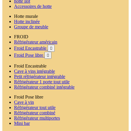
hotte ilot
Accessoires de hotte
Hotte murale
Hotte inclinée
Groupe de meuble
FROID
Réfrigérateur américain
Froid Encastrable

Froid Pose libre

Froid Encastrable
Cave à vins intégrable
Petit réfrigérateur intégrable
Réfrigérateur 1 porte tout utile
Réfrigérateur combiné intégrable
Froid Pose libre
Cave à vin
Réfrigérateur tout utile
Réfrigérateur combiné
Réfrigérateur multiportes
Mini bar