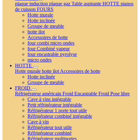
plaque induction
plaque gaz
Table aspirante
HOTTE
pianos
de cuisson
FOURS
Hotte murale
Hotte inclinée
Groupe de meuble
hotte ilot
Accessoires de hotte
four combi micro ondes
four Combiné vapeur
four encastrable pyrolyse
micro ondes
HOTTE
Hotte murale
hotte ilot
Accessoires de hotte
Hotte inclinée
Groupe de meuble
FROID
Réfrigérateur américain
Froid Encastrable
Froid Pose libre
Cave à vins intégrable
Petit réfrigérateur intégrable
Réfrigérateur 1 porte tout utile
Réfrigérateur combiné intégrable
Cave à vin
Réfrigérateur tout utile
Réfrigérateur combiné
Réfrigérateur multiportes