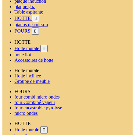
plaque induction
plaque gaz
Table aspirante
HOTTE

pianos de cuisson
FOURS

HOTTE
Hotte murale

hotte ilot
Accessoires de hotte
Hotte murale
Hotte inclinée
Groupe de meuble
FOURS
four combi micro ondes
four Combiné vapeur
four encastrable pyrolyse
micro ondes
HOTTE
Hotte murale
