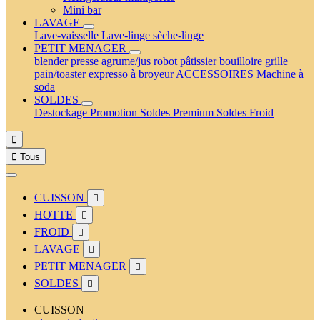
Mini bar
LAVAGE
Lave-vaisselle
Lave-linge
sèche-linge
PETIT MENAGER
blender
presse agrume/jus
robot pâtissier
bouilloire
grille
pain/toaster
expresso à broyeur
ACCESSOIRES
Machine à
soda
SOLDES
Destockage
Promotion
Soldes Premium
Soldes Froid


Tous
CUISSON

HOTTE

FROID

LAVAGE

PETIT MENAGER

SOLDES

CUISSON