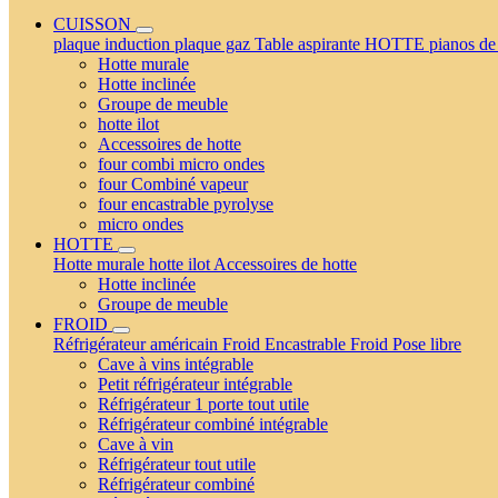
CUISSON
plaque induction
plaque gaz
Table aspirante
HOTTE
pianos de
Hotte murale
Hotte inclinée
Groupe de meuble
hotte ilot
Accessoires de hotte
four combi micro ondes
four Combiné vapeur
four encastrable pyrolyse
micro ondes
HOTTE
Hotte murale
hotte ilot
Accessoires de hotte
Hotte inclinée
Groupe de meuble
FROID
Réfrigérateur américain
Froid Encastrable
Froid Pose libre
Cave à vins intégrable
Petit réfrigérateur intégrable
Réfrigérateur 1 porte tout utile
Réfrigérateur combiné intégrable
Cave à vin
Réfrigérateur tout utile
Réfrigérateur combiné