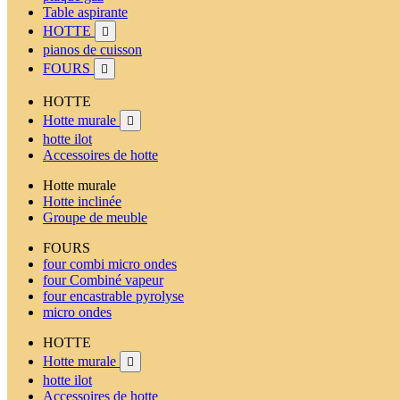
Table aspirante
HOTTE

pianos de cuisson
FOURS

HOTTE
Hotte murale

hotte ilot
Accessoires de hotte
Hotte murale
Hotte inclinée
Groupe de meuble
FOURS
four combi micro ondes
four Combiné vapeur
four encastrable pyrolyse
micro ondes
HOTTE
Hotte murale

hotte ilot
Accessoires de hotte