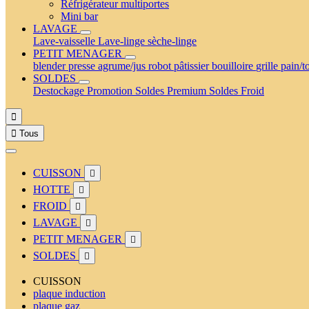
Réfrigérateur multiportes
Mini bar
LAVAGE
Lave-vaisselle
Lave-linge
sèche-linge
PETIT MENAGER
blender
presse agrume/jus
robot pâtissier
bouilloire
grille pain/t
SOLDES
Destockage
Promotion
Soldes Premium
Soldes Froid


Tous
CUISSON

HOTTE

FROID

LAVAGE

PETIT MENAGER

SOLDES

CUISSON
plaque induction
plaque gaz