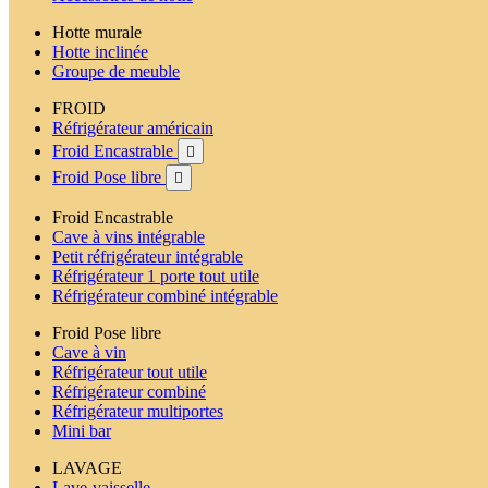
Hotte murale
Hotte inclinée
Groupe de meuble
FROID
Réfrigérateur américain
Froid Encastrable

Froid Pose libre

Froid Encastrable
Cave à vins intégrable
Petit réfrigérateur intégrable
Réfrigérateur 1 porte tout utile
Réfrigérateur combiné intégrable
Froid Pose libre
Cave à vin
Réfrigérateur tout utile
Réfrigérateur combiné
Réfrigérateur multiportes
Mini bar
LAVAGE
Lave-vaisselle