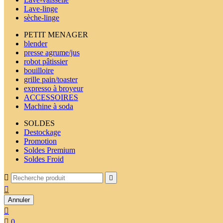
Lave-linge
sèche-linge
PETIT MENAGER
blender
presse agrume/jus
robot pâtissier
bouilloire
grille pain/toaster
expresso à broyeur
ACCESSOIRES
Machine à soda
SOLDES
Destockage
Promotion
Soldes Premium
Soldes Froid



Annuler


0