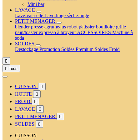
Mini bar
LAVAGE
Lave-vaisselle
Lave-linge
sèche-linge
PETIT MENAGER
blender
presse agrume/jus
robot pâtissier
bouilloire
grille
pain/toaster
expresso à broyeur
ACCESSOIRES
Machine à
soda
SOLDES
Destockage
Promotion
Soldes Premium
Soldes Froid


Tous
CUISSON

HOTTE

FROID

LAVAGE

PETIT MENAGER

SOLDES

CUISSON