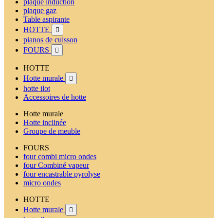
plaque induction
plaque gaz
Table aspirante
HOTTE

pianos de cuisson
FOURS

HOTTE
Hotte murale

hotte ilot
Accessoires de hotte
Hotte murale
Hotte inclinée
Groupe de meuble
FOURS
four combi micro ondes
four Combiné vapeur
four encastrable pyrolyse
micro ondes
HOTTE
Hotte murale
