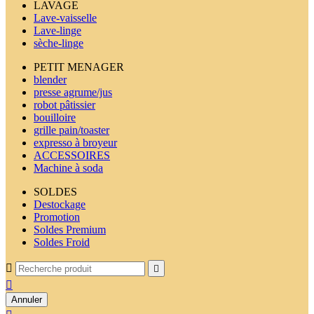
LAVAGE
Lave-vaisselle
Lave-linge
sèche-linge
PETIT MENAGER
blender
presse agrume/jus
robot pâtissier
bouilloire
grille pain/toaster
expresso à broyeur
ACCESSOIRES
Machine à soda
SOLDES
Destockage
Promotion
Soldes Premium
Soldes Froid



Annuler