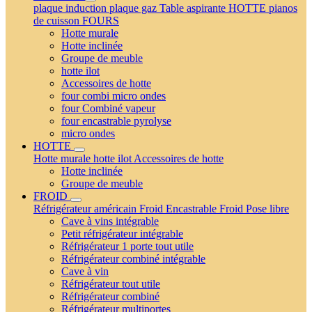
plaque induction
plaque gaz
Table aspirante
HOTTE
pianos
de cuisson
FOURS
Hotte murale
Hotte inclinée
Groupe de meuble
hotte ilot
Accessoires de hotte
four combi micro ondes
four Combiné vapeur
four encastrable pyrolyse
micro ondes
HOTTE
Hotte murale
hotte ilot
Accessoires de hotte
Hotte inclinée
Groupe de meuble
FROID
Réfrigérateur américain
Froid Encastrable
Froid Pose libre
Cave à vins intégrable
Petit réfrigérateur intégrable
Réfrigérateur 1 porte tout utile
Réfrigérateur combiné intégrable
Cave à vin
Réfrigérateur tout utile
Réfrigérateur combiné
Réfrigérateur multiportes