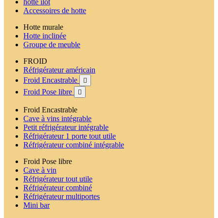
hotte ilot
Accessoires de hotte
Hotte murale
Hotte inclinée
Groupe de meuble
FROID
Réfrigérateur américain
Froid Encastrable

Froid Pose libre

Froid Encastrable
Cave à vins intégrable
Petit réfrigérateur intégrable
Réfrigérateur 1 porte tout utile
Réfrigérateur combiné intégrable
Froid Pose libre
Cave à vin
Réfrigérateur tout utile
Réfrigérateur combiné
Réfrigérateur multiportes
Mini bar