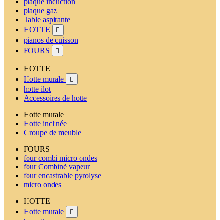
plaque induction
plaque gaz
Table aspirante
HOTTE

pianos de cuisson
FOURS

HOTTE
Hotte murale

hotte ilot
Accessoires de hotte
Hotte murale
Hotte inclinée
Groupe de meuble
FOURS
four combi micro ondes
four Combiné vapeur
four encastrable pyrolyse
micro ondes
HOTTE
Hotte murale
