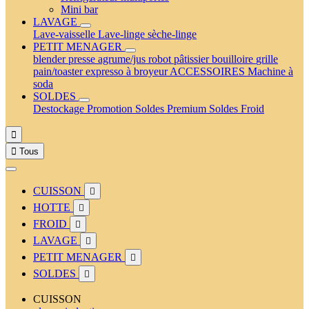
Mini bar
LAVAGE
Lave-vaisselle
Lave-linge
sèche-linge
PETIT MENAGER
blender
presse agrume/jus
robot pâtissier
bouilloire
grille
pain/toaster
expresso à broyeur
ACCESSOIRES
Machine à
soda
SOLDES
Destockage
Promotion
Soldes Premium
Soldes Froid


Tous
CUISSON

HOTTE

FROID

LAVAGE

PETIT MENAGER

SOLDES

CUISSON