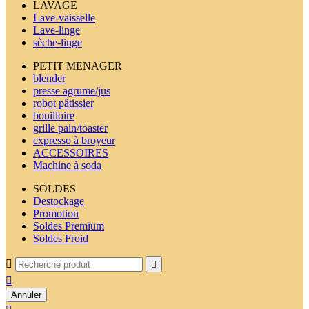
LAVAGE
Lave-vaisselle
Lave-linge
sèche-linge
PETIT MENAGER
blender
presse agrume/jus
robot pâtissier
bouilloire
grille pain/toaster
expresso à broyeur
ACCESSOIRES
Machine à soda
SOLDES
Destockage
Promotion
Soldes Premium
Soldes Froid



Annuler