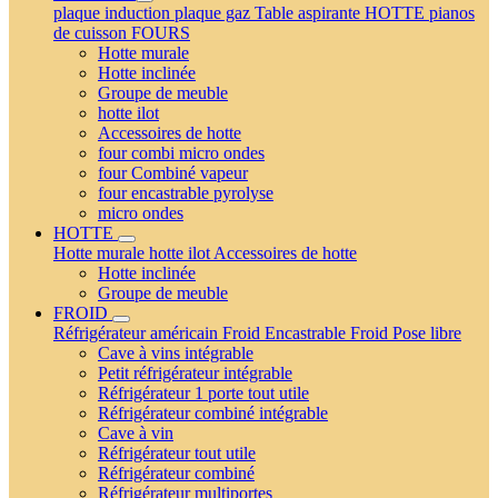
plaque induction
plaque gaz
Table aspirante
HOTTE
pianos
de cuisson
FOURS
Hotte murale
Hotte inclinée
Groupe de meuble
hotte ilot
Accessoires de hotte
four combi micro ondes
four Combiné vapeur
four encastrable pyrolyse
micro ondes
HOTTE
Hotte murale
hotte ilot
Accessoires de hotte
Hotte inclinée
Groupe de meuble
FROID
Réfrigérateur américain
Froid Encastrable
Froid Pose libre
Cave à vins intégrable
Petit réfrigérateur intégrable
Réfrigérateur 1 porte tout utile
Réfrigérateur combiné intégrable
Cave à vin
Réfrigérateur tout utile
Réfrigérateur combiné
Réfrigérateur multiportes