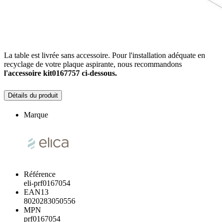
La table est livrée sans accessoire. Pour l'installation adéquate en
recyclage de votre plaque aspirante, nous recommandons
l'accessoire kit0167757 ci-dessous.
Détails du produit
Marque
Référence
eli-prf0167054
EAN13
8020283050556
MPN
prf0167054