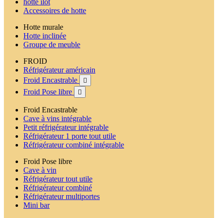
hotte ilot
Accessoires de hotte
Hotte murale
Hotte inclinée
Groupe de meuble
FROID
Réfrigérateur américain
Froid Encastrable

Froid Pose libre

Froid Encastrable
Cave à vins intégrable
Petit réfrigérateur intégrable
Réfrigérateur 1 porte tout utile
Réfrigérateur combiné intégrable
Froid Pose libre
Cave à vin
Réfrigérateur tout utile
Réfrigérateur combiné
Réfrigérateur multiportes
Mini bar