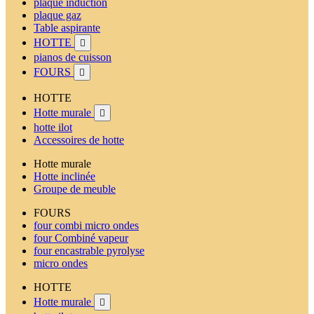
plaque induction
plaque gaz
Table aspirante
HOTTE

pianos de cuisson
FOURS

HOTTE
Hotte murale

hotte ilot
Accessoires de hotte
Hotte murale
Hotte inclinée
Groupe de meuble
FOURS
four combi micro ondes
four Combiné vapeur
four encastrable pyrolyse
micro ondes
HOTTE
Hotte murale
