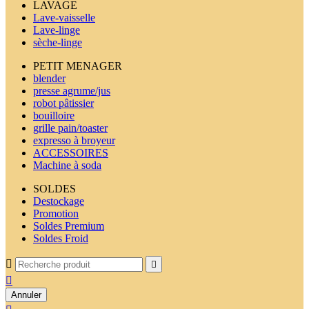
LAVAGE
Lave-vaisselle
Lave-linge
sèche-linge
PETIT MENAGER
blender
presse agrume/jus
robot pâtissier
bouilloire
grille pain/toaster
expresso à broyeur
ACCESSOIRES
Machine à soda
SOLDES
Destockage
Promotion
Soldes Premium
Soldes Froid



Annuler