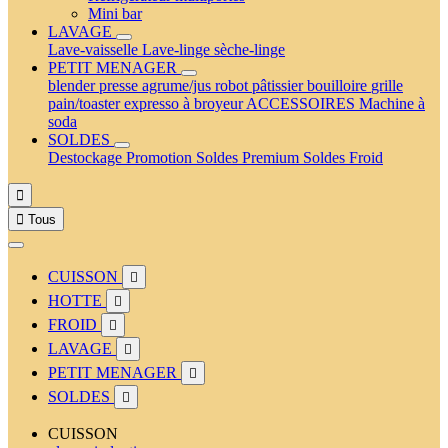
Mini bar
LAVAGE
Lave-vaisselle
Lave-linge
sèche-linge
PETIT MENAGER
blender
presse agrume/jus
robot pâtissier
bouilloire
grille
pain/toaster
expresso à broyeur
ACCESSOIRES
Machine à
soda
SOLDES
Destockage
Promotion
Soldes Premium
Soldes Froid


Tous
CUISSON

HOTTE

FROID

LAVAGE

PETIT MENAGER

SOLDES

CUISSON