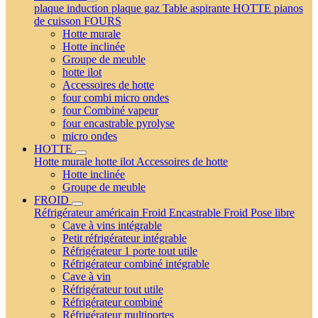
plaque induction
plaque gaz
Table aspirante
HOTTE
pianos
de cuisson
FOURS
Hotte murale
Hotte inclinée
Groupe de meuble
hotte ilot
Accessoires de hotte
four combi micro ondes
four Combiné vapeur
four encastrable pyrolyse
micro ondes
HOTTE
Hotte murale
hotte ilot
Accessoires de hotte
Hotte inclinée
Groupe de meuble
FROID
Réfrigérateur américain
Froid Encastrable
Froid Pose libre
Cave à vins intégrable
Petit réfrigérateur intégrable
Réfrigérateur 1 porte tout utile
Réfrigérateur combiné intégrable
Cave à vin
Réfrigérateur tout utile
Réfrigérateur combiné
Réfrigérateur multiportes