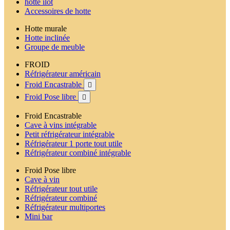
hotte ilot
Accessoires de hotte
Hotte murale
Hotte inclinée
Groupe de meuble
FROID
Réfrigérateur américain
Froid Encastrable

Froid Pose libre

Froid Encastrable
Cave à vins intégrable
Petit réfrigérateur intégrable
Réfrigérateur 1 porte tout utile
Réfrigérateur combiné intégrable
Froid Pose libre
Cave à vin
Réfrigérateur tout utile
Réfrigérateur combiné
Réfrigérateur multiportes
Mini bar