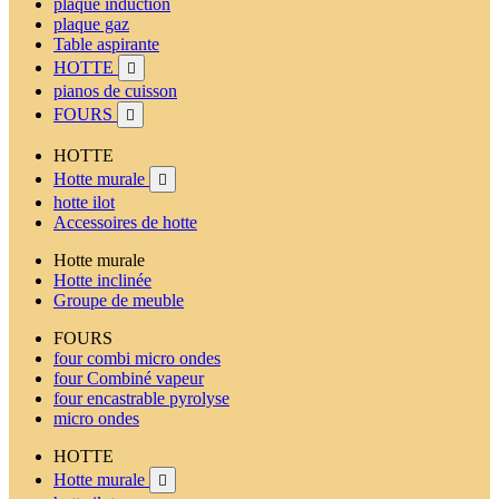
plaque induction
plaque gaz
Table aspirante
HOTTE

pianos de cuisson
FOURS

HOTTE
Hotte murale

hotte ilot
Accessoires de hotte
Hotte murale
Hotte inclinée
Groupe de meuble
FOURS
four combi micro ondes
four Combiné vapeur
four encastrable pyrolyse
micro ondes
HOTTE
Hotte murale
