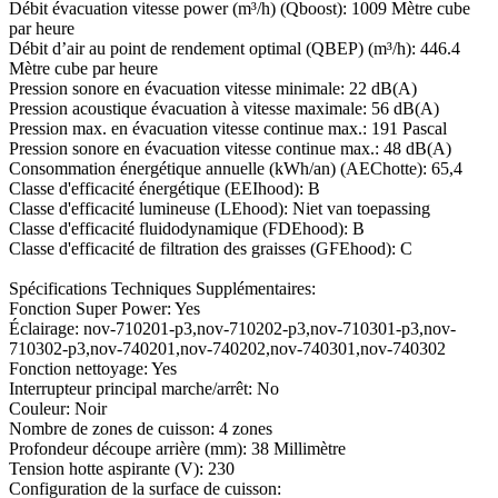
Débit évacuation vitesse power (m³/h) (Qboost): 1009 Mètre cube
par heure
Débit d’air au point de rendement optimal (QBEP) (m³/h): 446.4
Mètre cube par heure
Pression sonore en évacuation vitesse minimale: 22 dB(A)
Pression acoustique évacuation à vitesse maximale: 56 dB(A)
Pression max. en évacuation vitesse continue max.: 191 Pascal
Pression sonore en évacuation vitesse continue max.: 48 dB(A)
Consommation énergétique annuelle (kWh/an) (AEChotte): 65,4
Classe d'efficacité énergétique (EEIhood): B
Classe d'efficacité lumineuse (LEhood): Niet van toepassing
Classe d'efficacité fluidodynamique (FDEhood): B
Classe d'efficacité de filtration des graisses (GFEhood): C
Spécifications Techniques Supplémentaires:
Fonction Super Power: Yes
Éclairage: nov-710201-p3,nov-710202-p3,nov-710301-p3,nov-
710302-p3,nov-740201,nov-740202,nov-740301,nov-740302
Fonction nettoyage: Yes
Interrupteur principal marche/arrêt: No
Couleur: Noir
Nombre de zones de cuisson: 4 zones
Profondeur découpe arrière (mm): 38 Millimètre
Tension hotte aspirante (V): 230
Configuration de la surface de cuisson: