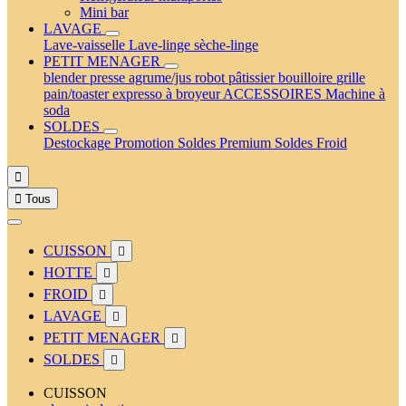
Mini bar
LAVAGE
Lave-vaisselle
Lave-linge
sèche-linge
PETIT MENAGER
blender
presse agrume/jus
robot pâtissier
bouilloire
grille
pain/toaster
expresso à broyeur
ACCESSOIRES
Machine à
soda
SOLDES
Destockage
Promotion
Soldes Premium
Soldes Froid


Tous
CUISSON

HOTTE

FROID

LAVAGE

PETIT MENAGER

SOLDES

CUISSON