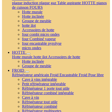
plaque induction
plaque gaz
Table aspirante
HOTTE
pianos
de cuisson
FOURS
Hotte murale
Hotte inclinée
Groupe de meuble
hotte ilot
Accessoires de hotte
four combi micro ondes
four Combiné vapeur
four encastrable pyrolyse
micro ondes
HOTTE
Hotte murale
hotte ilot
Accessoires de hotte
Hotte inclinée
Groupe de meuble
FROID
Réfrigérateur américain
Froid Encastrable
Froid Pose libre
Cave à vins intégrable
Petit réfrigérateur intégrable
Réfrigérateur 1 porte tout utile
Réfrigérateur combiné intégrable
Cave à vin
Réfrigérateur tout utile
Réfrigérateur combiné
Réfrigérateur multiportes