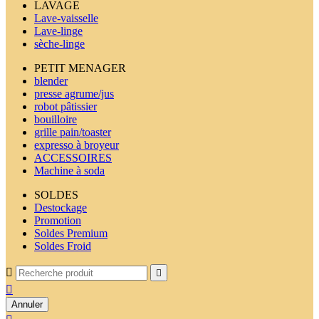
LAVAGE
Lave-vaisselle
Lave-linge
sèche-linge
PETIT MENAGER
blender
presse agrume/jus
robot pâtissier
bouilloire
grille pain/toaster
expresso à broyeur
ACCESSOIRES
Machine à soda
SOLDES
Destockage
Promotion
Soldes Premium
Soldes Froid



Annuler