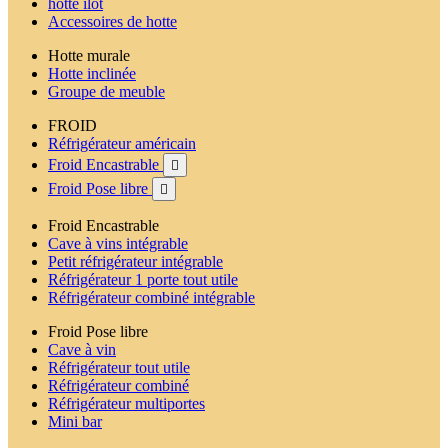
hotte ilot
Accessoires de hotte
Hotte murale
Hotte inclinée
Groupe de meuble
FROID
Réfrigérateur américain
Froid Encastrable

Froid Pose libre

Froid Encastrable
Cave à vins intégrable
Petit réfrigérateur intégrable
Réfrigérateur 1 porte tout utile
Réfrigérateur combiné intégrable
Froid Pose libre
Cave à vin
Réfrigérateur tout utile
Réfrigérateur combiné
Réfrigérateur multiportes
Mini bar