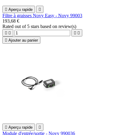

Aperçu rapide

Filtre à graisses Novy Easy - Novy 99003
193,68 €
Rated
out of 5 stars based on
review(s)





Ajouter au panier

Aperçu rapide

Module d'entrée/sortie - Novy 990036