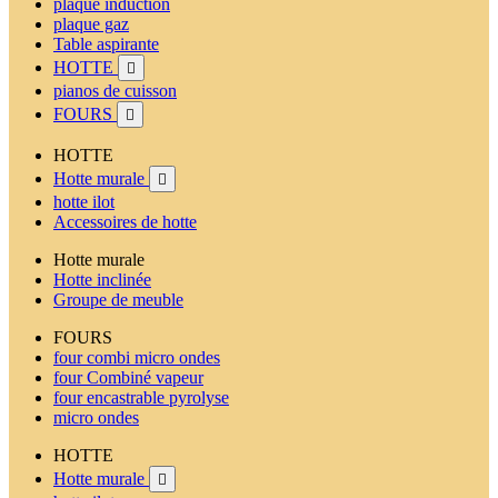
plaque induction
plaque gaz
Table aspirante
HOTTE

pianos de cuisson
FOURS

HOTTE
Hotte murale

hotte ilot
Accessoires de hotte
Hotte murale
Hotte inclinée
Groupe de meuble
FOURS
four combi micro ondes
four Combiné vapeur
four encastrable pyrolyse
micro ondes
HOTTE
Hotte murale
