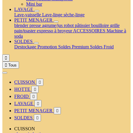
Mini bar
LAVAGE
Lave-vaisselle
Lave-linge
sèche-linge
PETIT MENAGER
blender
presse agrume/jus
robot pâtissier
bouilloire
grille
pain/toaster
expresso à broyeur
ACCESSOIRES
Machine à
soda
SOLDES
Destockage
Promotion
Soldes Premium
Soldes Froid


Tous
CUISSON

HOTTE

FROID

LAVAGE

PETIT MENAGER

SOLDES

CUISSON