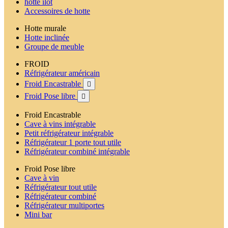
hotte ilot
Accessoires de hotte
Hotte murale
Hotte inclinée
Groupe de meuble
FROID
Réfrigérateur américain
Froid Encastrable

Froid Pose libre

Froid Encastrable
Cave à vins intégrable
Petit réfrigérateur intégrable
Réfrigérateur 1 porte tout utile
Réfrigérateur combiné intégrable
Froid Pose libre
Cave à vin
Réfrigérateur tout utile
Réfrigérateur combiné
Réfrigérateur multiportes
Mini bar