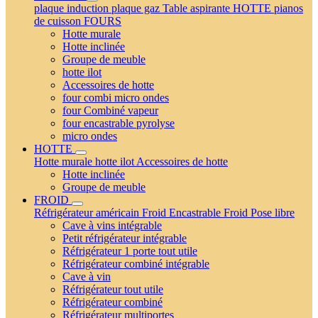
plaque induction
plaque gaz
Table aspirante
HOTTE
pianos
de cuisson
FOURS
Hotte murale
Hotte inclinée
Groupe de meuble
hotte ilot
Accessoires de hotte
four combi micro ondes
four Combiné vapeur
four encastrable pyrolyse
micro ondes
HOTTE
Hotte murale
hotte ilot
Accessoires de hotte
Hotte inclinée
Groupe de meuble
FROID
Réfrigérateur américain
Froid Encastrable
Froid Pose libre
Cave à vins intégrable
Petit réfrigérateur intégrable
Réfrigérateur 1 porte tout utile
Réfrigérateur combiné intégrable
Cave à vin
Réfrigérateur tout utile
Réfrigérateur combiné
Réfrigérateur multiportes