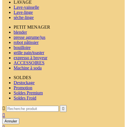
LAVAGE
Lave-vaisselle
Lave-linge
sèche-linge
PETIT MENAGER
blender
presse agrume/jus
robot pâtissier
bouilloire
grille pain/toaster
expresso à broyeur
ACCESSOIRES
Machine à soda
SOLDES
Destockage
Promotion
Soldes Premium
Soldes Froid



Annuler