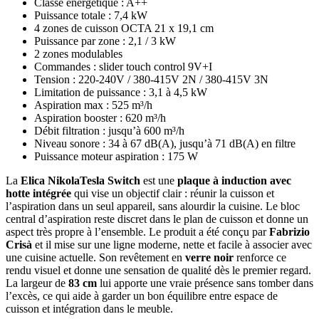
Classe énergétique : A++
Puissance totale : 7,4 kW
4 zones de cuisson OCTA 21 x 19,1 cm
Puissance par zone : 2,1 / 3 kW
2 zones modulables
Commandes : slider touch control 9V+I
Tension : 220-240V / 380-415V 2N / 380-415V 3N
Limitation de puissance : 3,1 à 4,5 kW
Aspiration max : 525 m³/h
Aspiration booster : 620 m³/h
Débit filtration : jusqu’à 600 m³/h
Niveau sonore : 34 à 67 dB(A), jusqu’à 71 dB(A) en filtre
Puissance moteur aspiration : 175 W
La
Elica NikolaTesla Switch
est une
plaque à induction avec
hotte intégrée
qui vise un objectif clair : réunir la cuisson et
l’aspiration dans un seul appareil, sans alourdir la cuisine. Le bloc
central d’aspiration reste discret dans le plan de cuisson et donne un
aspect très propre à l’ensemble. Le produit a été conçu par
Fabrizio
Crisà
et il mise sur une ligne moderne, nette et facile à associer avec
une cuisine actuelle. Son revêtement en
verre noir
renforce ce
rendu visuel et donne une sensation de qualité dès le premier regard.
La largeur de
83 cm
lui apporte une vraie présence sans tomber dans
l’excès, ce qui aide à garder un bon équilibre entre espace de
cuisson et intégration dans le meuble.