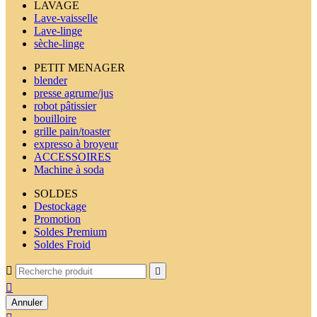
LAVAGE
Lave-vaisselle
Lave-linge
sèche-linge
PETIT MENAGER
blender
presse agrume/jus
robot pâtissier
bouilloire
grille pain/toaster
expresso à broyeur
ACCESSOIRES
Machine à soda
SOLDES
Destockage
Promotion
Soldes Premium
Soldes Froid



Annuler