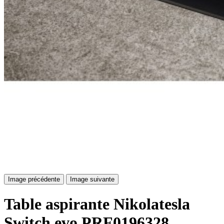
Image précédente
Image suivante
Table aspirante Nikolatesla
Switch evo PRF0196328