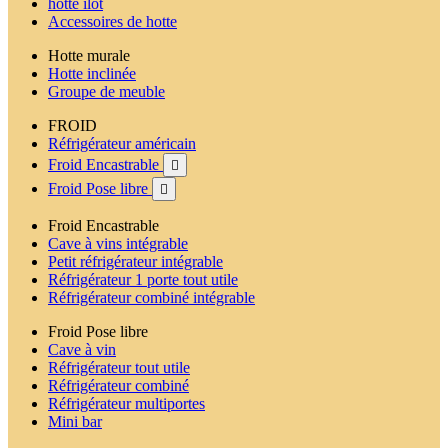
hotte ilot
Accessoires de hotte
Hotte murale
Hotte inclinée
Groupe de meuble
FROID
Réfrigérateur américain
Froid Encastrable

Froid Pose libre

Froid Encastrable
Cave à vins intégrable
Petit réfrigérateur intégrable
Réfrigérateur 1 porte tout utile
Réfrigérateur combiné intégrable
Froid Pose libre
Cave à vin
Réfrigérateur tout utile
Réfrigérateur combiné
Réfrigérateur multiportes
Mini bar