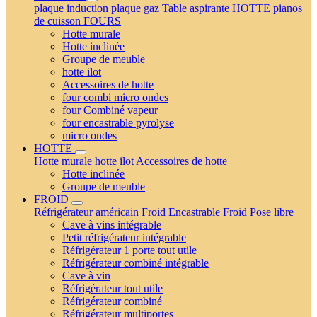
plaque induction
plaque gaz
Table aspirante
HOTTE
pianos
de cuisson
FOURS
Hotte murale
Hotte inclinée
Groupe de meuble
hotte ilot
Accessoires de hotte
four combi micro ondes
four Combiné vapeur
four encastrable pyrolyse
micro ondes
HOTTE
Hotte murale
hotte ilot
Accessoires de hotte
Hotte inclinée
Groupe de meuble
FROID
Réfrigérateur américain
Froid Encastrable
Froid Pose libre
Cave à vins intégrable
Petit réfrigérateur intégrable
Réfrigérateur 1 porte tout utile
Réfrigérateur combiné intégrable
Cave à vin
Réfrigérateur tout utile
Réfrigérateur combiné
Réfrigérateur multiportes