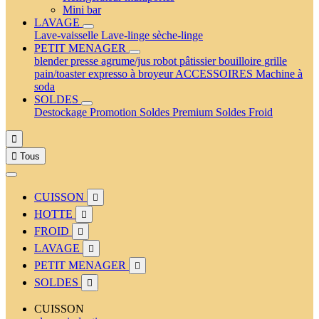
Mini bar
LAVAGE
Lave-vaisselle
Lave-linge
sèche-linge
PETIT MENAGER
blender
presse agrume/jus
robot pâtissier
bouilloire
grille
pain/toaster
expresso à broyeur
ACCESSOIRES
Machine à
soda
SOLDES
Destockage
Promotion
Soldes Premium
Soldes Froid


Tous
CUISSON

HOTTE

FROID

LAVAGE

PETIT MENAGER

SOLDES

CUISSON