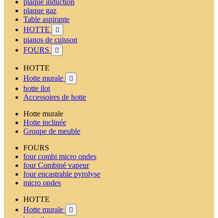
plaque induction
plaque gaz
Table aspirante
HOTTE

pianos de cuisson
FOURS

HOTTE
Hotte murale

hotte ilot
Accessoires de hotte
Hotte murale
Hotte inclinée
Groupe de meuble
FOURS
four combi micro ondes
four Combiné vapeur
four encastrable pyrolyse
micro ondes
HOTTE
Hotte murale
