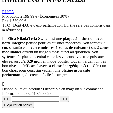
ELICA
Prix public
2 199,99 €
(Économisez 30%)
Prix
1 539,99 €
TTC
-
Dont 4,68 € d'éco-participation HT (ne sera pas compris dans
la réduction)
La
Elica NikolaTesla Switch
est une
plaque à induction avec
hotte intégrée
pensée pour les cuisines modernes. Son format
83
cm
, sa surface en
verre noir
, ses
4 zones de cuisson
et ses
2 zones
modulables
offrent un usage simple et net au quotidien. Son
système d’aspiration central capte les vapeurs avec une puissance
élevée, jusqu’à
620 m³/h
en mode booster, tout en gardant un très
bon niveau d’efficacité avec sa
classe énergétique A++
. C’est un
bon choix pour ceux qui veulent une
plaque aspirante
performante
, discrète et facile à intégrer.

Disponibilité du produit :
Disponible en magasin sur commande
Information au 02 51 85 09 69





Ajouter au panier