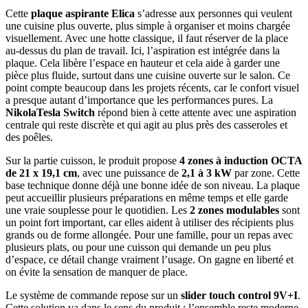
Cette
plaque aspirante Elica
s’adresse aux personnes qui veulent
une cuisine plus ouverte, plus simple à organiser et moins chargée
visuellement. Avec une hotte classique, il faut réserver de la place
au-dessus du plan de travail. Ici, l’aspiration est intégrée dans la
plaque. Cela libère l’espace en hauteur et cela aide à garder une
pièce plus fluide, surtout dans une cuisine ouverte sur le salon. Ce
point compte beaucoup dans les projets récents, car le confort visuel
a presque autant d’importance que les performances pures. La
NikolaTesla Switch
répond bien à cette attente avec une aspiration
centrale qui reste discrète et qui agit au plus près des casseroles et
des poêles.
Sur la partie cuisson, le produit propose
4 zones à induction OCTA
de 21 x 19,1 cm
, avec une puissance de
2,1 à 3 kW
par zone. Cette
base technique donne déjà une bonne idée de son niveau. La plaque
peut accueillir plusieurs préparations en même temps et elle garde
une vraie souplesse pour le quotidien. Les
2 zones modulables
sont
un point fort important, car elles aident à utiliser des récipients plus
grands ou de forme allongée. Pour une famille, pour un repas avec
plusieurs plats, ou pour une cuisson qui demande un peu plus
d’espace, ce détail change vraiment l’usage. On gagne en liberté et
on évite la sensation de manquer de place.
Le système de commande repose sur un
slider touch control 9V+I
.
Cette solution va dans le sens du produit : l’ensemble reste moderne,