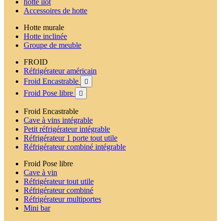
hotte ilot
Accessoires de hotte
Hotte murale
Hotte inclinée
Groupe de meuble
FROID
Réfrigérateur américain
Froid Encastrable

Froid Pose libre

Froid Encastrable
Cave à vins intégrable
Petit réfrigérateur intégrable
Réfrigérateur 1 porte tout utile
Réfrigérateur combiné intégrable
Froid Pose libre
Cave à vin
Réfrigérateur tout utile
Réfrigérateur combiné
Réfrigérateur multiportes
Mini bar