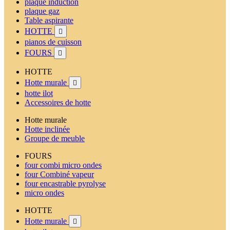
plaque induction
plaque gaz
Table aspirante
HOTTE

pianos de cuisson
FOURS

HOTTE
Hotte murale

hotte ilot
Accessoires de hotte
Hotte murale
Hotte inclinée
Groupe de meuble
FOURS
four combi micro ondes
four Combiné vapeur
four encastrable pyrolyse
micro ondes
HOTTE
Hotte murale
