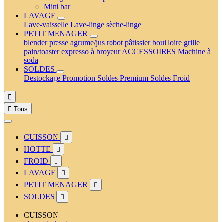
Mini bar
LAVAGE
Lave-vaisselle
Lave-linge
sèche-linge
PETIT MENAGER
blender
presse agrume/jus
robot pâtissier
bouilloire
grille
pain/toaster
expresso à broyeur
ACCESSOIRES
Machine à
soda
SOLDES
Destockage
Promotion
Soldes Premium
Soldes Froid


Tous
CUISSON

HOTTE

FROID

LAVAGE

PETIT MENAGER

SOLDES

CUISSON