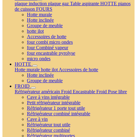
plaque induction
plaque gaz
Table aspirante
HOTTE
pianos
de cuisson
FOURS
Hotte murale
Hotte inclinée
Groupe de meuble
hotte ilot
Accessoires de hotte
four combi micro ondes
four Combiné vapeur
four encastrable pyrolyse
micro ondes
HOTTE
Hotte murale
hotte ilot
Accessoires de hotte
Hotte inclinée
Groupe de meuble
FROID
Réfrigérateur américain
Froid Encastrable
Froid Pose libre
Cave à vins intégrable
Petit réfrigérateur intégrable
Réfrigérateur 1 porte tout utile
Réfrigérateur combiné intégrable
Cave à vin
Réfrigérateur tout utile
Réfrigérateur combiné
Réfrigérateur multiportes