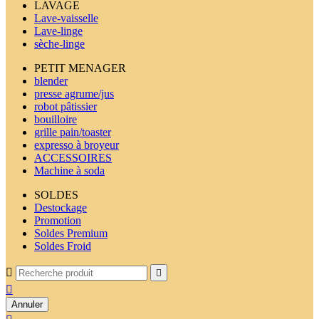
LAVAGE
Lave-vaisselle
Lave-linge
sèche-linge
PETIT MENAGER
blender
presse agrume/jus
robot pâtissier
bouilloire
grille pain/toaster
expresso à broyeur
ACCESSOIRES
Machine à soda
SOLDES
Destockage
Promotion
Soldes Premium
Soldes Froid



Annuler