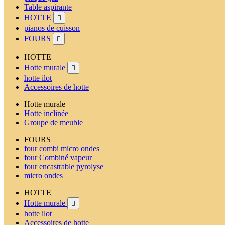
Table aspirante
HOTTE

pianos de cuisson
FOURS

HOTTE
Hotte murale

hotte ilot
Accessoires de hotte
Hotte murale
Hotte inclinée
Groupe de meuble
FOURS
four combi micro ondes
four Combiné vapeur
four encastrable pyrolyse
micro ondes
HOTTE
Hotte murale

hotte ilot
Accessoires de hotte