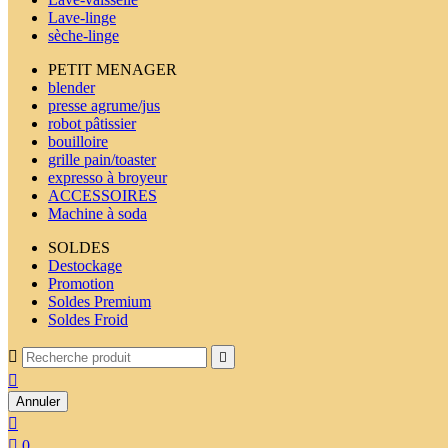
Lave-linge
sèche-linge
PETIT MENAGER
blender
presse agrume/jus
robot pâtissier
bouilloire
grille pain/toaster
expresso à broyeur
ACCESSOIRES
Machine à soda
SOLDES
Destockage
Promotion
Soldes Premium
Soldes Froid



Annuler


0