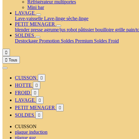
Réfrigérateur multiportes
Mini bar
LAVAGE
Lave-vaisselle
Lave-linge
sèche-linge
PETIT MENAGER
blender
presse agrume/jus
robot pâtissier
bouilloire
grille pain/t
SOLDES
Destockage
Promotion
Soldes Premium
Soldes Froid


Tous
CUISSON

HOTTE

FROID

LAVAGE

PETIT MENAGER

SOLDES

CUISSON
plaque induction
plaque gaz