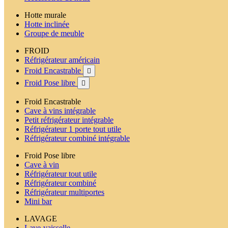
Hotte murale
Hotte inclinée
Groupe de meuble
FROID
Réfrigérateur américain
Froid Encastrable

Froid Pose libre

Froid Encastrable
Cave à vins intégrable
Petit réfrigérateur intégrable
Réfrigérateur 1 porte tout utile
Réfrigérateur combiné intégrable
Froid Pose libre
Cave à vin
Réfrigérateur tout utile
Réfrigérateur combiné
Réfrigérateur multiportes
Mini bar
LAVAGE
Lave-vaisselle