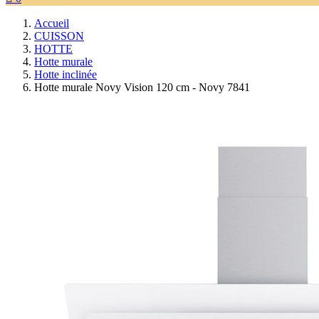
Accueil
CUISSON
HOTTE
Hotte murale
Hotte inclinée
Hotte murale Novy Vision 120 cm - Novy 7841