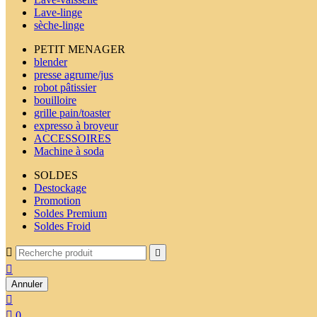
Lave-linge
sèche-linge
PETIT MENAGER
blender
presse agrume/jus
robot pâtissier
bouilloire
grille pain/toaster
expresso à broyeur
ACCESSOIRES
Machine à soda
SOLDES
Destockage
Promotion
Soldes Premium
Soldes Froid



Annuler


0