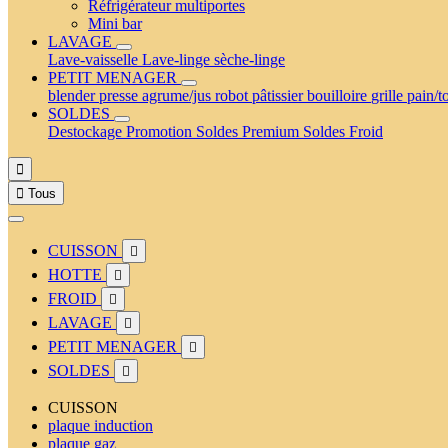
Réfrigérateur multiportes
Mini bar
LAVAGE
Lave-vaisselle
Lave-linge
sèche-linge
PETIT MENAGER
blender
presse agrume/jus
robot pâtissier
bouilloire
grille pain/t
SOLDES
Destockage
Promotion
Soldes Premium
Soldes Froid


Tous
CUISSON

HOTTE

FROID

LAVAGE

PETIT MENAGER

SOLDES

CUISSON
plaque induction
plaque gaz