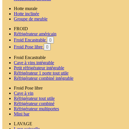
Hotte murale
Hotte inclinée
Groupe de meuble
FROID
Réfrigérateur américain
Froid Encastrable

Froid Pose libre

Froid Encastrable
Cave à vins intégrable
Petit réfrigérateur intégrable
Réfrigérateur 1 porte tout utile
Réfrigérateur combiné intégrable
Froid Pose libre
Cave à vin
Réfrigérateur tout utile
Réfrigérateur combiné
Réfrigérateur multiportes
Mini bar
LAVAGE
Lave-vaisselle