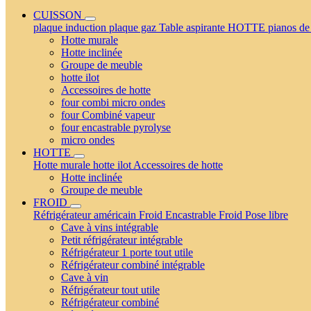
CUISSON
plaque induction
plaque gaz
Table aspirante
HOTTE
pianos de
Hotte murale
Hotte inclinée
Groupe de meuble
hotte ilot
Accessoires de hotte
four combi micro ondes
four Combiné vapeur
four encastrable pyrolyse
micro ondes
HOTTE
Hotte murale
hotte ilot
Accessoires de hotte
Hotte inclinée
Groupe de meuble
FROID
Réfrigérateur américain
Froid Encastrable
Froid Pose libre
Cave à vins intégrable
Petit réfrigérateur intégrable
Réfrigérateur 1 porte tout utile
Réfrigérateur combiné intégrable
Cave à vin
Réfrigérateur tout utile
Réfrigérateur combiné