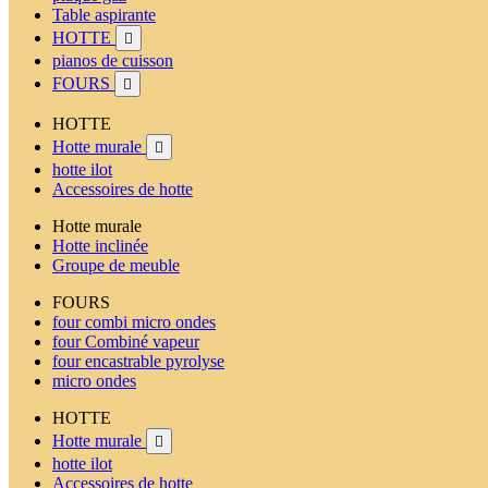
Table aspirante
HOTTE

pianos de cuisson
FOURS

HOTTE
Hotte murale

hotte ilot
Accessoires de hotte
Hotte murale
Hotte inclinée
Groupe de meuble
FOURS
four combi micro ondes
four Combiné vapeur
four encastrable pyrolyse
micro ondes
HOTTE
Hotte murale

hotte ilot
Accessoires de hotte