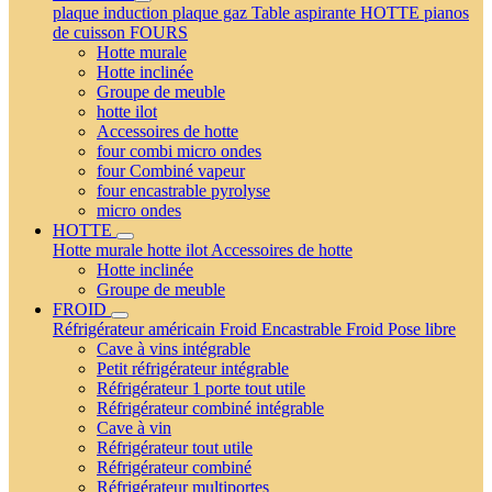
plaque induction
plaque gaz
Table aspirante
HOTTE
pianos
de cuisson
FOURS
Hotte murale
Hotte inclinée
Groupe de meuble
hotte ilot
Accessoires de hotte
four combi micro ondes
four Combiné vapeur
four encastrable pyrolyse
micro ondes
HOTTE
Hotte murale
hotte ilot
Accessoires de hotte
Hotte inclinée
Groupe de meuble
FROID
Réfrigérateur américain
Froid Encastrable
Froid Pose libre
Cave à vins intégrable
Petit réfrigérateur intégrable
Réfrigérateur 1 porte tout utile
Réfrigérateur combiné intégrable
Cave à vin
Réfrigérateur tout utile
Réfrigérateur combiné
Réfrigérateur multiportes