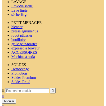
LAVAGE
Lave-vaisselle
Lave-linge
sèche-linge
PETIT MENAGER
blender
presse agrume/jus
robot pâtissier
bouilloire
grille pain/toaster
expresso à broyeur
ACCESSOIRES
Machine à soda
SOLDES
Destockage
Promotion
Soldes Premium
Soldes Froid



Annuler