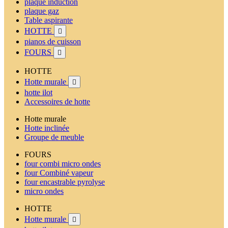
plaque induction
plaque gaz
Table aspirante
HOTTE

pianos de cuisson
FOURS

HOTTE
Hotte murale

hotte ilot
Accessoires de hotte
Hotte murale
Hotte inclinée
Groupe de meuble
FOURS
four combi micro ondes
four Combiné vapeur
four encastrable pyrolyse
micro ondes
HOTTE
Hotte murale
