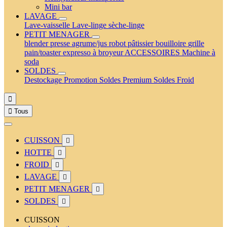
Mini bar
LAVAGE
Lave-vaisselle
Lave-linge
sèche-linge
PETIT MENAGER
blender
presse agrume/jus
robot pâtissier
bouilloire
grille
pain/toaster
expresso à broyeur
ACCESSOIRES
Machine à
soda
SOLDES
Destockage
Promotion
Soldes Premium
Soldes Froid


Tous
CUISSON

HOTTE

FROID

LAVAGE

PETIT MENAGER

SOLDES

CUISSON